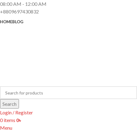
08:00 AM - 12:00 AM
+8809697430832
HOME
BLOG
Search
Login / Register
0
items
0
৳
Menu