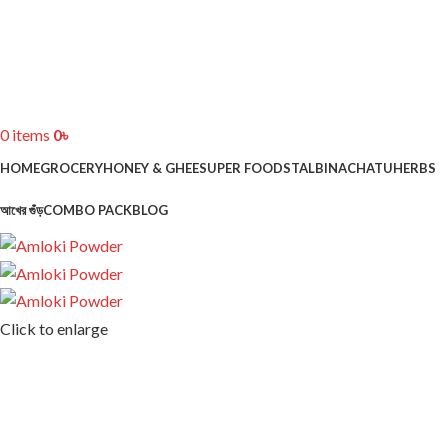
0
items
0
৳
HOME
GROCERY
HONEY & GHEE
SUPER FOODS
TALBINA
CHATU
HERBS
আখের গুঁড়
COMBO PACK
BLOG
Click to enlarge