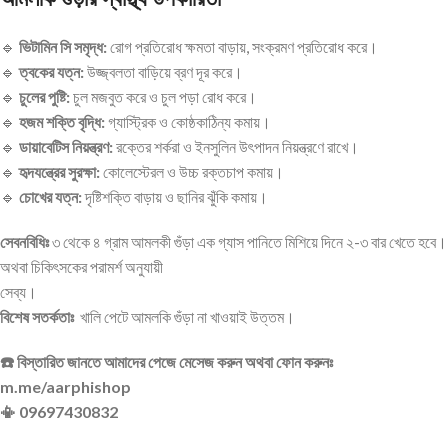
🔹
ভিটামিন সি সমৃদ্ধ:
রোগ প্রতিরোধ ক্ষমতা বাড়ায়, সংক্রমণ প্রতিরোধ করে।
🔹
ত্বকের যত্ন:
উজ্জ্বলতা বাড়িয়ে ব্রণ দূর করে।
🔹
চুলের পুষ্টি:
চুল মজবুত করে ও চুল পড়া রোধ করে।
🔹
হজম শক্তি বৃদ্ধি:
গ্যাস্ট্রিক ও কোষ্ঠকাঠিন্য কমায়।
🔹
ডায়াবেটিস নিয়ন্ত্রণ:
রক্তের শর্করা ও ইনসুলিন উৎপাদন নিয়ন্ত্রণে রাখে।
🔹
হৃদযন্ত্রের সুরক্ষা:
কোলেস্টেরল ও উচ্চ রক্তচাপ কমায়।
🔹
চোখের যত্ন:
দৃষ্টিশক্তি বাড়ায় ও ছানির ঝুঁকি কমায়।
সেবনবিধিঃ
৩ থেকে ৪ গ্রাম আমলকী গুঁড়া এক গ্যাস পানিতে মিশিয়ে দিনে ২-৩ বার খেতে হবে।
অথবা চিকিৎসকের পরামর্শ অনুযায়ী
সেব্য।
বিশেষ সতর্কতাঃ
খালি পেটে আমলকি গুঁড়া না খাওয়াই উত্তম।
☎️ বিস্তারিত জানতে আমাদের পেজে মেসেজ করুন অথবা ফোন করুনঃ
m.me/aarphishop
📳 09697430832