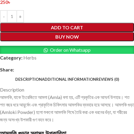
250
৳
ADD TO CART
BUY NOW
Order on Whatsapp
Category:
Herbs
Share:
DESCRIPTION
ADDITIONAL INFORMATION
REVIEWS (0)
Description
আমলকি, যাকে ইংরেজিতে আমলা (Amla) বলা হয়, এটি প্রকৃতির এক আশ্চর্য উপহার। শত
শত বছর ধরে আয়ুর্বেদ এবং প্রাকৃতিক চিকিৎসায় আমলকির ব্যবহার হয়ে আসছে। আমলকি গুড়া
(Amloki Powder) হলো শুকনো আমলকি পিষে তৈরি করা এক ধরনের গুঁড়া, যা শরীরের
জন্য অসংখ্য উপকারী গুণ বহন করে।
আমলকি গুড়ার স্বাস্থ্য উপকারিতা