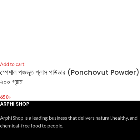
Add to cart
স্পেশাল পঞ্চভূত প্লাস পাউডার (Ponchovut Powder)
২০০ গ্রাম
650
৳
ARPHI SHOP
Arphi Shop is a leading business that delive­rs natural, healthy, and
chemical-free food to people.