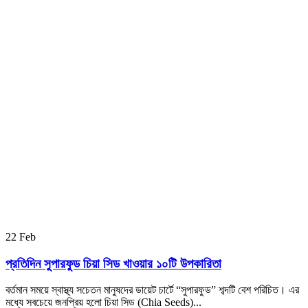
22
Feb
প্রতিদিন সুপারফুড চিয়া সিড খাওয়ার ১০টি উপকারিতা
বর্তমান সময়ে স্বাস্থ্য সচেতন মানুষদের ডায়েট চার্টে “সুপারফুড” শব্দটি বেশ পরিচিত। এর
মধ্যে সবচেয়ে জনপ্রিয় হলো চিয়া সিড (Chia Seeds)...