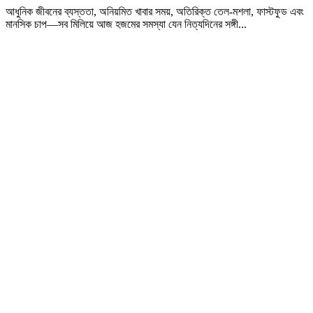
আধুনিক জীবনের ব্যস্ততা, অনিয়মিত খাবার সময়, অতিরিক্ত তেল-মশলা, ফাস্টফুড এবং
মানসিক চাপ—সব মিলিয়ে আজ হজমের সমস্যা যেন নিত্যদিনের সঙ্গী...