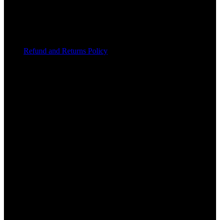
QUICK HELP
Refund and Returns Policy
KEEP IN TOUCH
Facebook
Twitter
LinkedIn
YouTube
Copyright 2024 Arphi Shop | All Rights Reserved