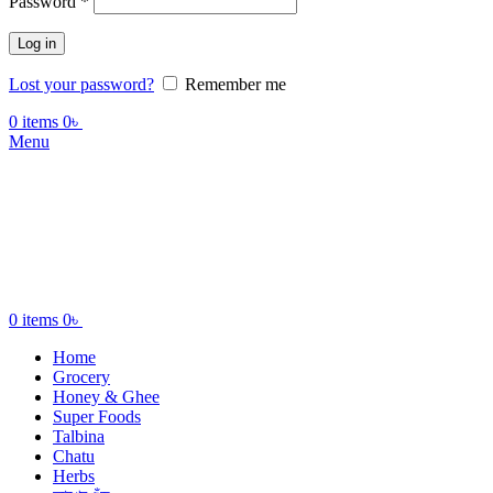
Password
*
Log in
Lost your password?
Remember me
0
items
0
৳
Menu
0
items
0
৳
Home
Grocery
Honey & Ghee
Super Foods
Talbina
Chatu
Herbs