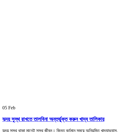
05
Feb
হৃদয় সুস্থ রাখতে তালবিনা অন্তর্ভুক্ত করুন খাদ্য তালিকায়
হৃদয় সুস্থ থাকা মানেই সুস্থ জীবন। কিন্তু বর্তমান সময়ে অনিয়মিত খাদ্যাভ্যাস,