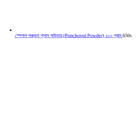
স্পেশাল পঞ্চভূত প্লাস পাউডার (Ponchovut Powder) ২০০ গ্রাম
650
৳