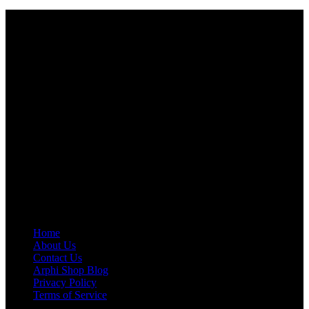
ARPHI SHOP
Arphi Shop is a leading business that delive­rs natural, healthy, and
chemical-free food to people.
House No-112, Ward No 25, Taliamari, Kajla-6204,
Rajshahi, Bangladesh
+8801707569234
support@arphishop.com
COMPANY
Home
About Us
Contact Us
Arphi Shop Blog
Privacy Policy
Terms of Service