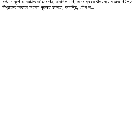
বর্তমান যুগে অনিয়মিত জীবনযাপন, মানসিক চাপ, অস্বাস্থ্যকর খাদ্যাভ্যাস এবং পর্যাপ্ত
বিশ্রামের অভাবে অনেক পুরুষই দুর্বলতা, ক্লান্তি, যৌন শ...