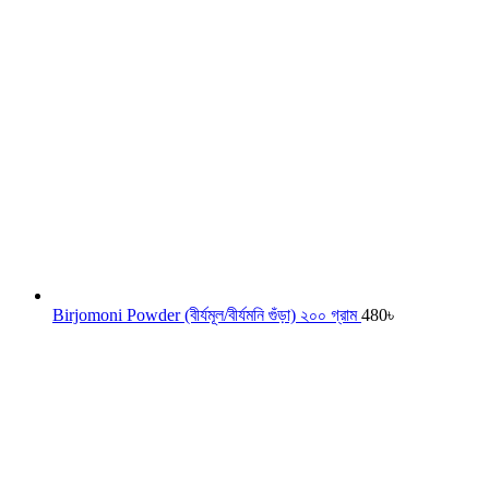
Birjomoni Powder (বীর্যমূল/বীর্যমনি গুঁড়া) ২০০ গ্রাম
480
৳