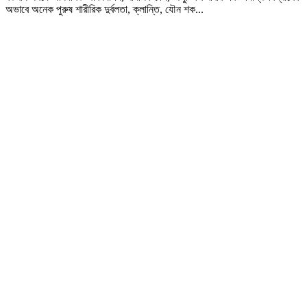
অভাবে অনেক পুরুষ শারীরিক দুর্বলতা, ক্লান্তি, যৌন শক...