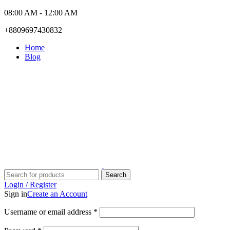
08:00 AM - 12:00 AM
+8809697430832
Home
Blog
Search
Login / Register
Sign in
Create an Account
Required
Username or email address
*
Required