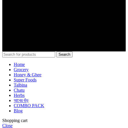
Search
Home
Grocery
Honey & Ghee
Super Foods
Talbina
Chatu
Herbs
আখের গুঁড়
COMBO PACK
Blog
Shopping cart
Close