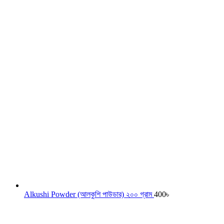
Alkushi Powder (আলকুশি পাউডার) ২০০ গ্রাম
400
৳