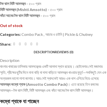
টক ঝাল মিষ্টি আমসত্ত্ব
– ৫০০ গ্রাম
মিষ্টি আমসত্ত্ব (Mishti Amsotto)
– ৫০০ গ্রাম
কাঁচা আমের টক ঝাল মিষ্টি আমসত্ত্ব
– ৫০০ গ্রাম
Out of stock
Categories:
Combo Pack
,
আচার ও চাটনি | Pickle & Chutney
Share:
DESCRIPTION
REVIEWS (0)
Description
বাংলার খাবারের তালিকায় আমসত্ত্বের একটি আলাদা স্থান রয়েছে। ছোটবেলার সেই মজাদার
স্মৃতি, গ্রীষ্মের ছুটির দিনে নানা বাড়ি বা দাদা বাড়িতে আমসত্ত্ব খাওয়ার মুহূর্ত—সবকিছুই যেন এক
অন্যরকম ভালো লাগা জাগায়। আর সেই স্বাদকেই আরও এক ধাপ এগিয়ে নিয়ে এসেছে
আমসত্ত্ব কম্বো প্যাক (Amsotto Combo Pack)
। এতে রয়েছে তিন রকমের
আমসত্ত্ব—টক ঝাল মিষ্টি, মিষ্টি আমসত্ত্ব এবং কাঁচা আমের টক ঝাল মিষ্টি আমসত্ত্ব।
কম্বো প্যাকে যা পাচ্ছেন