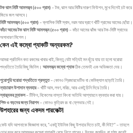
টক ঝাল মিষ্টি আমসত্ত্ব (৫০০ গ্রাম)
– টক, ঝাল আর মিষ্টির দারুণ ফিউশন, মুখে দিলেই চট করে
জিভে জল আসবে।
মিষ্টি আমসত্ত্ব (৫০০ গ্রাম)
– ক্লাসিক মিষ্টি স্বাদ, নরম আর ঘ্রাণে খাঁটি গ্রামের আমের ছোঁয়া।
কাঁচা আমের টক ঝাল মিষ্টি আমসত্ত্ব (৫০০ গ্রাম)
– কাঁচা আমের ঝাঁজ আর টক-মিষ্টি স্বাদের
অসাধারণ মিশেল।
কেন এই কম্বো প্যাকটি অন্যরকম?
আমরা প্রতিদিন কত রকমের খাবার খাই, কিন্তু যেটা সত্যিই মন ছুঁয়ে যায় তা হলো ঘরোয়া
পদ্ধতিতে তৈরি কিছু জিনিস।
আমসত্ত্ব কম্বো প্যাক
ঠিক তেমনই এক অভিজ্ঞতা দেয়।
পুরোপুরি ঘরোয়া পদ্ধতিতে প্রস্তুত
– কোনও প্রিজারভেটিভ বা কেমিক্যাল ছাড়াই তৈরি।
ন্যাচারাল উপাদান ব্যবহার
– খাঁটি আম, লবণ, মরিচ, আর একটু চিনি দিয়ে তৈরি।
স্বাস্থ্যকর স্ন্যাকস
– টিফিন, বিকেলের নাস্তা কিংবা অতিথি আপ্যায়নে ব্যবহার করা যায়।
শিশু ও বড়দের জন্য নিরাপদ
– কোনও কৃত্রিম রং বা ফ্লেভার নেই।
উপহারের জন্য একদম পারফেক্ট!
কেউ যদি আপনাকে জিজ্ঞাসা করে, “একটু ইউনিক কিছু উপহার দিতে চাই, কী দিই?” – তাহলে
চোখ বন্ধ করে আমসত্ত্ব কম্বো প্যাকটা বেছে নিতে পারেন। উৎসব, জন্মদিন, বা হঠাৎ করেই