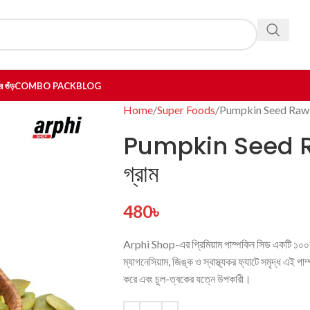
 গুঁড়
COMBO PACK
BLOG
Home
Super Foods
Pumpkin Seed Raw (কু
Pumpkin Seed Raw
গ্রাম
480
৳
Arphi Shop-এর প্রিমিয়াম পাম্পকিন সিড একটি ১০০% খাঁট
ম্যাগনেসিয়াম, জিঙ্ক ও স্বাস্থ্যকর ফ্যাটে সমৃদ্ধ এই পাম
করে এবং চুল-ত্বকের যত্নে উপকারী।