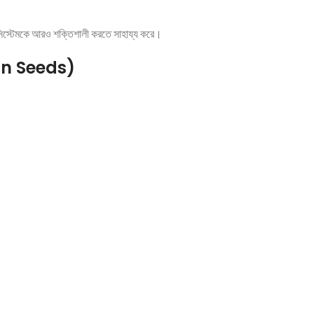
িউন সিস্টেমকে আরও শক্তিশালী করতে সাহায্য করে।
kin Seeds)