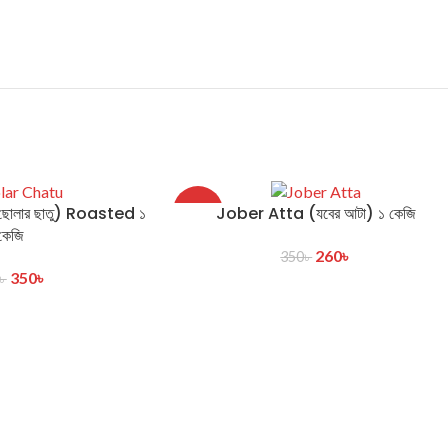
লার ছাতু) Roasted ১
Jober Atta (যবের আটা) ১ কেজি
-26%
কেজি
260
৳
350
৳
350
৳
৳