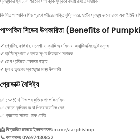
স্বাস্থ্যকর ফ্যাট, যা শরীরের সামগ্রিক সুস্থতা বজায় রাখতে সহায়ক।
নিয়মিত পাম্পকিন সিড গ্রহণ শরীরের শক্তি বৃদ্ধি করে, হার্টের স্বাস্থ্য ভালো রাখে এবং ইম
পাম্পকিন সিডের উপকারিতা (Benefits of Pump
✔ প্রোটিন, ফাইবার, ওমেগা-৩ ফ্যাটি অ্যাসিড ও অ্যান্টিঅক্সিডেন্টে সমৃদ্ধ
✔ হার্টের সুস্থতা ও ব্লাড সুগার নিয়ন্ত্রণে সহায়ক
✔ রোগ প্রতিরোধ ক্ষমতা বাড়ায়
✔ চুল ও ত্বকের স্বাস্থ্যের জন্য উপকারী
প্রোডাক্ট বৈশিষ্ট্য
✅ ১০০% খাঁটি ও প্রাকৃতিক পাম্পকিন সিড
✅ কোনো কৃত্রিম রং বা প্রিজারভেটিভ নেই
✅ প্যাকেজ সাইজ: হাফ কেজি
📩 বিস্তারিত জানতে ইনবক্স করুনঃ m.me/aarphishop
📞 কল করুনঃ 09697430832