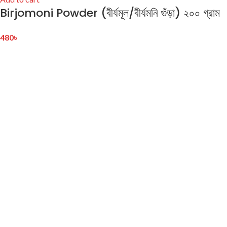
Birjomoni Powder (বীর্যমূল/বীর্যমনি গুঁড়া) ২০০ গ্রাম
480
৳