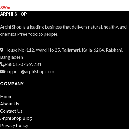
380
৳
ARPHI SHOP
Arphi Shop is a leading business that delive­rs natural, healthy, and
chemical-free food to people.
House No-112, Ward No 25, Taliamari, Kajla-6204, Rajshahi,
Bangladesh
+8801707569234
support@arphishop.com
COMPANY
Home
About Us
Contact Us
Arphi Shop Blog
Privacy Policy