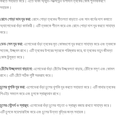
করতে সহায়তা করে। এতে থাকা অ্যান্টি-অক্সিডেন্ট উপাদান ত্বকের কোষ পুনর্নবীকরণে
সহায়ক।
রোদে পোড়া ভাব দূর করা:
রোদে পোড়া ত্বকের শীতলতা বাড়াতে এবং সান বার্নের দাগ কমাতে
অ্যালোভেরা গুঁড়া কার্যকরী। এটি ত্বককে শীতল করে এবং রোদে পোড়া দাগ দূর করতে সাহায্য
করে।
ডেড সেল দূর করা:
এলোভেরা গুঁড়া ত্বকের মৃত কোষগুলো দূর করতে সাহায্য করে এবং ত্বককে
সতেজ, উজ্জ্বল রাখে। এটি ত্বকের উপরের স্তরকে পরিষ্কার করে, যা ত্বকের নতুন জীবন্ত
কোষ উন্মুক্ত করে।
ঠোঁটের উজ্জ্বলতা বাড়ানো:
এলোভেরা গুঁড়া ঠোঁটের উজ্জ্বলতা বাড়ায়, ঠোঁটকে মসৃণ এবং কোমল
রাখে। এটি ঠোঁটে সঠিক পুষ্টি সরবরাহ করে।
চুলের খুশকি দূর করা:
এলোভেরা গুঁড়া চুলের খুশকি দূর করতে সহায়তা করে। এটি মাথার ত্বকের
পিএইচ সমতল করে এবং চুলকে স্বাস্থ্যবান রাখে।
চুলের সৌন্দর্য ও স্বাস্থ্য:
এলোভেরা গুঁড়া চুলের গাঢ়তা ও স্বাস্থ্য বজায় রাখতে সাহায্য করে।
এটি চুলকে ময়েশ্চারাইজ করে এবং চুলের উন্নত বৃদ্ধির জন্য সহায়ক।