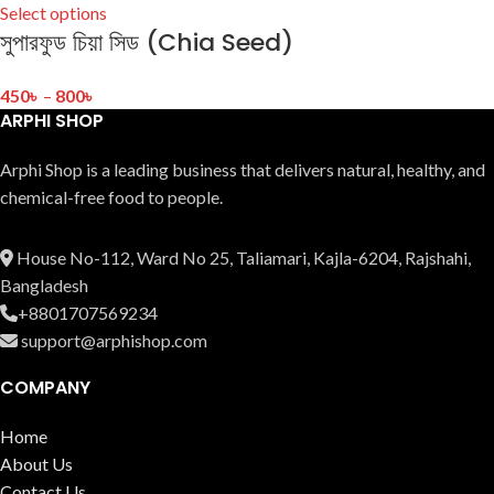
Select options
সুপারফুড চিয়া সিড (Chia Seed)
450
৳
–
800
৳
ARPHI SHOP
Arphi Shop is a leading business that delive­rs natural, healthy, and
chemical-free food to people.
House No-112, Ward No 25, Taliamari, Kajla-6204, Rajshahi,
Bangladesh
+8801707569234
support@arphishop.com
COMPANY
Home
About Us
Contact Us