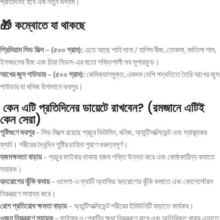
প্রতিদিনই হবে এক নতুন উদ্যম।
🎁
কম্বোতে যা থাকছে
প্রিমিয়াম সিড মিক্স – (৫০০ গ্রাম):
এতে আছে শাহি দানা / হালিম বীজ, তোকমা, কাতিলা গাম,
ইসবগুলের বীজ এবং চিয়া সিডস-এর মতো শক্তিশালী সব সুপারফুড।
আখের জুস পাউডার
–
(৫০০ গ্রাম):
কেমিক্যালমুক্ত, একদম দেশি পদ্ধতিতে তৈরি আখের জুস
পাউডার যা খনিজ উপাদানে ভরপুর।
কেন এটি প্রতিদিনের ডায়েটে রাখবেন? (রমজানে এটিই
কেন সেরা)
পুষ্টিগুণে ভরপুর
– সিড মিক্সে রয়েছে প্রচুর ভিটামিন, খনিজ, অ্যান্টিঅক্সিডেন্ট এবং স্বাস্থ্যকর
ফ্যাট। শরীরের দৈনন্দিন পুষ্টির চাহিদা পূরণে গুরুত্বপূর্ণ।
হজমক্ষমতা বাড়ায়
– প্রচুর ফাইবার থাকায় হজম শক্তি উন্নত করে এবং কোষ্ঠকাঠিন্য কমাতে
সহায়ক।
হৃদরোগের ঝুঁকি কমায়
– ওমেগা-৩ ফ্যাটি অ্যাসিড হৃদরোগের ঝুঁকি কমাতে এবং কোলেস্টেরল
নিয়ন্ত্রণে সাহায্য করে।
রোগ প্রতিরোধ ক্ষমতা বাড়ায়
– অ্যান্টিঅক্সিডেন্ট শরীরের ইমিউনিটি বাড়াতে কার্যকর।
ওজন নিয়ন্ত্রণে সহায়ক
– ফাইবার ও প্রোটিন ক্ষুধা নিয়ন্ত্রণে রাখে এবং অতিরিক্ত খাবার এড়াতে