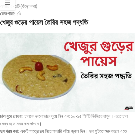
এলাচ:
২-৩টি (গুঁড়ো করা)
তেজপাতা:
১টি
খেজুর গুড়ের পায়েস তৈরির সহজ পদ্ধতি
চাল ধুয়ে নেওয়া
: চালকে ভালোভাবে ধুয়ে নিন এবং ১০-১৫ মিনিট ভিজিয়ে রাখুন। এতে চাল
সেদ্ধ হতে সময় কম লাগবে।
দুধ গরম করা
: একটি পাত্রে দুধ নিয়ে মাঝারি আঁচে জ্বাল দিন। দুধ ফুটতে শুরু করলে এতে