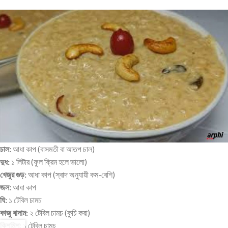
চাল:
আধা কাপ (বাসমতী বা আতপ চাল)
দুধ:
১ লিটার (ফুল ক্রিম হলে ভালো)
খেজুর গুড়:
আধা কাপ (স্বাদ অনুযায়ী কম-বেশি)
জল:
আধা কাপ
ঘি:
১ টেবিল চামচ
কাজু বাদাম:
২ টেবিল চামচ (কুচি করা)
কিশমিশ:
১ টেবিল চামচ