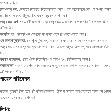
তেজপাতা দিন।
চাল সেদ্ধ করা
: ভেজানো চাল দুধে দিয়ে নাড়তে থাকুন। চাল ভালোভাবে সেদ্ধ না হওয়া পর্যন্ত
মাঝেমধ্যে নাড়তে থাকুন, যাতে দুধ পাত্রে লেগে না যায়।
খেজুর গুড় মেশানো
: একটি আলাদা পাত্রে খেজুর গুড় এবং আধা কাপ জল মিশিয়ে হালকা আঁচে
গলিয়ে নিন।
সতর্কতা:
দুধে সরাসরি গুড় মেশাবেন না, কারণ এতে দুধ কেটে যেতে পারে।
গুড় মিশ্রণ যুক্ত করা
: চাল পুরোপুরি সেদ্ধ হয়ে গেলে এবং পায়েস একটু ঘন হয়ে এলে গলানো
খেজুর গুড় দুধের মধ্যে আস্তে আস্তে মেশান। নাড়তে থাকুন, যাতে গুড় দুধে ভালোভাবে মিশে
যায়।
মসলার সংযোজন
: এলাচ গুঁড়ো দিয়ে দিন এবং আরও ২-৩ মিনিট রান্না করুন।
বাদাম ভাজা
: একটি ছোট প্যানে ঘি গরম করে কাজু বাদাম ও কিশমিশ হালকা ভেজে নিন। এরপর
এটি পায়েসে মিশিয়ে দিন।
পায়েস পরিবেশন
পায়েস পুরোপুরি ঠান্ডা হলে এটি পরিবেশন করুন। ঠান্ডা বা হালকা গরম যেকোনো অবস্থায় খেজুর
গুড়ের পায়েস খেতে অসাধারণ।
টিপস: