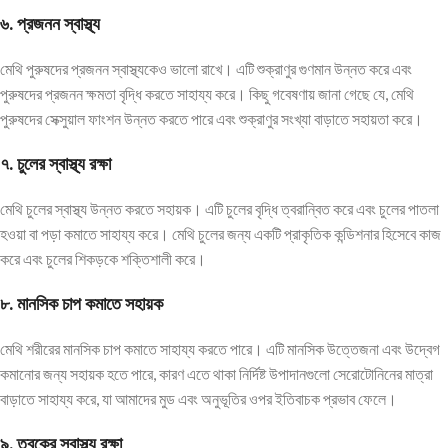
৬.
প্রজনন
স্বাস্থ্য
মেথি পুরুষদের প্রজনন স্বাস্থ্যকেও ভালো রাখে। এটি শুক্রাণুর গুণমান উন্নত করে এবং
পুরুষদের প্রজনন ক্ষমতা বৃদ্ধি করতে সাহায্য করে। কিছু গবেষণায় জানা গেছে যে, মেথি
পুরুষদের সেক্সুয়াল ফাংশন উন্নত করতে পারে এবং শুক্রাণুর সংখ্যা বাড়াতে সহায়তা করে।
৭.
চুলের
স্বাস্থ্য
রক্ষা
মেথি চুলের স্বাস্থ্য উন্নত করতে সহায়ক। এটি চুলের বৃদ্ধি ত্বরান্বিত করে এবং চুলের পাতলা
হওয়া বা পড়া কমাতে সাহায্য করে। মেথি চুলের জন্য একটি প্রাকৃতিক কন্ডিশনার হিসেবে কাজ
করে এবং চুলের শিকড়কে শক্তিশালী করে।
৮.
মানসিক
চাপ
কমাতে
সহায়ক
মেথি শরীরের মানসিক চাপ কমাতে সাহায্য করতে পারে। এটি মানসিক উত্তেজনা এবং উদ্বেগ
কমানোর জন্য সহায়ক হতে পারে, কারণ এতে থাকা নির্দিষ্ট উপাদানগুলো সেরোটোনিনের মাত্রা
বাড়াতে সাহায্য করে, যা আমাদের মুড এবং অনুভূতির ওপর ইতিবাচক প্রভাব ফেলে।
৯.
ত্বকের
স্বাস্থ্য
রক্ষা