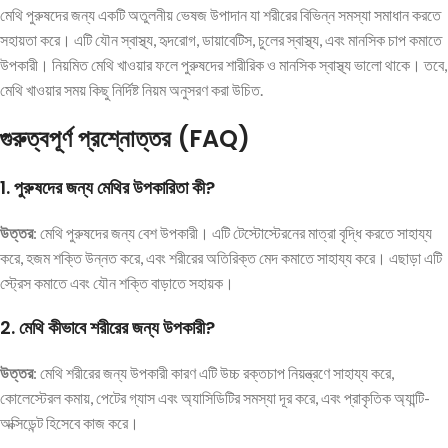
মেথি পুরুষদের জন্য একটি অতুলনীয় ভেষজ উপাদান যা শরীরের বিভিন্ন সমস্যা সমাধান করতে
সহায়তা করে। এটি যৌন স্বাস্থ্য, হৃদরোগ, ডায়াবেটিস, চুলের স্বাস্থ্য, এবং মানসিক চাপ কমাতে
উপকারী। নিয়মিত মেথি খাওয়ার ফলে পুরুষদের শারীরিক ও মানসিক স্বাস্থ্য ভালো থাকে। তবে,
মেথি খাওয়ার সময় কিছু নির্দিষ্ট নিয়ম অনুসরণ করা উচিত.
গুরুত্বপূর্ণ প্রশ্নোত্তর (FAQ)
1.
পুরুষদের জন্য মেথির উপকারিতা কী?
উত্তর
: মেথি পুরুষদের জন্য বেশ উপকারী। এটি টেস্টোস্টেরনের মাত্রা বৃদ্ধি করতে সাহায্য
করে, হজম শক্তি উন্নত করে, এবং শরীরের অতিরিক্ত মেদ কমাতে সাহায্য করে। এছাড়া এটি
স্ট্রেস কমাতে এবং যৌন শক্তি বাড়াতে সহায়ক।
2.
মেথি কীভাবে শরীরের জন্য উপকারী?
উত্তর
: মেথি শরীরের জন্য উপকারী কারণ এটি উচ্চ রক্তচাপ নিয়ন্ত্রণে সাহায্য করে,
কোলেস্টেরল কমায়, পেটের গ্যাস এবং অ্যাসিডিটির সমস্যা দূর করে, এবং প্রাকৃতিক অ্যান্টি-
অক্সিডেন্ট হিসেবে কাজ করে।