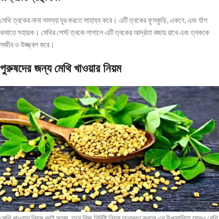
মেথি ত্বকের নানা সমস্যা দূর করতে সাহায্য করে। এটি ত্বকের ফুসকুড়ি, একনে, এবং র্যাশ
কমাতে সহায়ক। মেথির পেস্ট ত্বকে লাগালে এটি ত্বকের আর্দ্রতা বজায় রাখে এবং ত্বককে
সজীব ও উজ্জ্বল করে।
পুরুষদের
জন্য
মেথি
খাওয়ার
নিয়ম
মেথি খাওয়ার নিয়ম খুবই সহজ, তবে কিছু নির্দিষ্ট নিয়ম অনুসরণ করলে এর উপকারিতা আরও বেশি