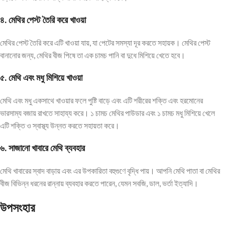
৪.
মেথির
পেস্ট
তৈরি
করে
খাওয়া
মেথির পেস্ট তৈরি করে এটি খাওয়া যায়, যা পেটের সমস্যা দূর করতে সহায়ক। মেথির পেস্ট
বানানোর জন্য, মেথির বীজ পিষে তা এক চামচ পানি বা দুধে মিশিয়ে খেতে হবে।
৫.
মেথি
এবং
মধু
মিশিয়ে
খাওয়া
মেথি এবং মধু একসাথে খাওয়ার ফলে পুষ্টি বাড়ে এবং এটি শরীরের শক্তি এবং হরমোনের
ভারসাম্য বজায় রাখতে সাহায্য করে। ১ চামচ মেথির পাউডার এবং ১ চামচ মধু মিশিয়ে খেলে
এটি শক্তি ও স্বাস্থ্য উন্নত করতে সহায়তা করে।
৬.
সাজানো
খাবারে
মেথি
ব্যবহার
মেথি খাবারের স্বাদ বাড়ায় এবং এর উপকারিতা বহুগুণে বৃদ্ধি পায়। আপনি মেথি পাতা বা মেথির
বীজ বিভিন্ন ধরনের রান্নায় ব্যবহার করতে পারেন, যেমন সবজি, ডাল, ভর্তা ইত্যাদি।
উপসংহার