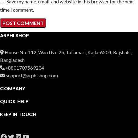
Save my name, email, and website in this browser for the next
time I comment.
ARPHI SHOP
House No-112, Ward No 25, Taliamari, Kajla-6204, Rajshahi,
Bangladesh
+8801707569234
support@arphishop.com
COMPANY
QUICK HELP
KEEP IN TOUCH