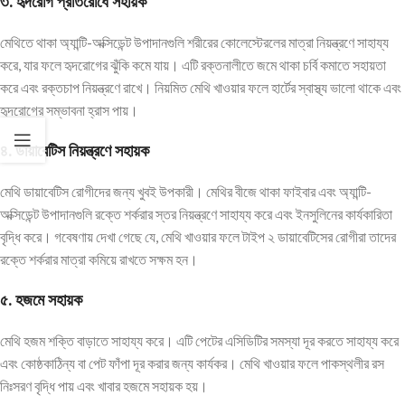
৩.
হৃদরোগ
প্রতিরোধে
সহায়ক
মেথিতে থাকা অ্যান্টি-অক্সিডেন্ট উপাদানগুলি শরীরের কোলেস্টেরলের মাত্রা নিয়ন্ত্রণে সাহায্য
করে, যার ফলে হৃদরোগের ঝুঁকি কমে যায়। এটি রক্তনালীতে জমে থাকা চর্বি কমাতে সহায়তা
করে এবং রক্তচাপ নিয়ন্ত্রণে রাখে। নিয়মিত মেথি খাওয়ার ফলে হার্টের স্বাস্থ্য ভালো থাকে এবং
হৃদরোগের সম্ভাবনা হ্রাস পায়।
৪.
ডায়াবেটিস
নিয়ন্ত্রণে
সহায়ক
মেথি ডায়াবেটিস রোগীদের জন্য খুবই উপকারী। মেথির বীজে থাকা ফাইবার এবং অ্যান্টি-
অক্সিডেন্ট উপাদানগুলি রক্তে শর্করার স্তর নিয়ন্ত্রণে সাহায্য করে এবং ইনসুলিনের কার্যকারিতা
বৃদ্ধি করে। গবেষণায় দেখা গেছে যে, মেথি খাওয়ার ফলে টাইপ ২ ডায়াবেটিসের রোগীরা তাদের
রক্তে শর্করার মাত্রা কমিয়ে রাখতে সক্ষম হন।
৫.
হজমে
সহায়ক
মেথি হজম শক্তি বাড়াতে সাহায্য করে। এটি পেটের এসিডিটির সমস্যা দূর করতে সাহায্য করে
এবং কোষ্ঠকাঠিন্য বা পেট ফাঁপা দূর করার জন্য কার্যকর। মেথি খাওয়ার ফলে পাকস্থলীর রস
নিঃসরণ বৃদ্ধি পায় এবং খাবার হজমে সহায়ক হয়।