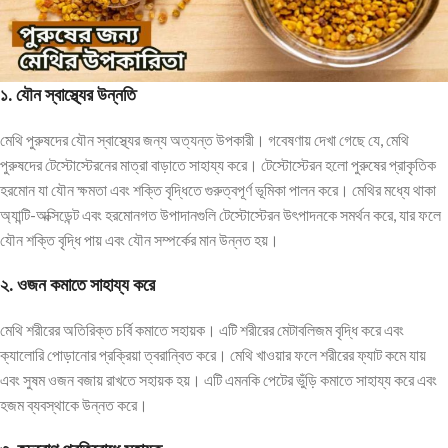
১.
যৌন
স্বাস্থ্যের
উন্নতি
মেথি পুরুষদের যৌন স্বাস্থ্যের জন্য অত্যন্ত উপকারী। গবেষণায় দেখা গেছে যে, মেথি
পুরুষদের টেস্টোস্টেরনের মাত্রা বাড়াতে সাহায্য করে। টেস্টোস্টেরন হলো পুরুষের প্রাকৃতিক
হরমোন যা যৌন ক্ষমতা এবং শক্তি বৃদ্ধিতে গুরুত্বপূর্ণ ভূমিকা পালন করে। মেথির মধ্যে থাকা
অ্যান্টি-অক্সিডেন্ট এবং হরমোনগত উপাদানগুলি টেস্টোস্টেরন উৎপাদনকে সমর্থন করে, যার ফলে
যৌন শক্তি বৃদ্ধি পায় এবং যৌন সম্পর্কের মান উন্নত হয়।
২.
ওজন
কমাতে
সাহায্য
করে
মেথি শরীরের অতিরিক্ত চর্বি কমাতে সহায়ক। এটি শরীরের মেটাবলিজম বৃদ্ধি করে এবং
ক্যালোরি পোড়ানোর প্রক্রিয়া ত্বরান্বিত করে। মেথি খাওয়ার ফলে শরীরের ফ্যাট কমে যায়
এবং সুষম ওজন বজায় রাখতে সহায়ক হয়। এটি এমনকি পেটের ভুঁড়ি কমাতে সাহায্য করে এবং
হজম ব্যবস্থাকে উন্নত করে।