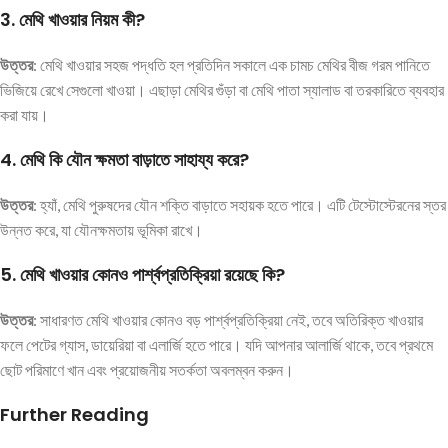
3.
মেথি খাওয়ার নিয়ম কী?
উত্তর
: মেথি খাওয়ার সহজ পদ্ধতি হল প্রতিদিন সকালে এক চামচ মেথির বীজ গরম পানিতে
ভিজিয়ে রেখে সেগুলো খাওয়া। এছাড়া মেথির গুঁড়া বা মেথি পাতা স্যালাড বা তরকারিতে ব্যবহার
করা যায়।
4.
মেথি কি যৌন ক্ষমতা বাড়াতে সাহায্য করে?
উত্তর
: হ্যাঁ, মেথি পুরুষদের যৌন শক্তি বাড়াতে সহায়ক হতে পারে। এটি টেস্টোস্টেরনের স্তর
উন্নত করে, যা যৌনক্ষমতায় ভূমিকা রাখে।
5.
মেথি খাওয়ার কোনও পার্শ্বপ্রতিক্রিয়া রয়েছে কি?
উত্তর
: সাধারণত মেথি খাওয়ার কোনও বড় পার্শ্বপ্রতিক্রিয়া নেই, তবে অতিরিক্ত খাওয়ার
ফলে পেটের গ্যাস, ডায়েরিয়া বা এলার্জি হতে পারে। যদি আপনার আলার্জি থাকে, তবে প্রথমে
ছোট পরিমাণে খান এবং প্রয়োজনীয় সতর্কতা অবলম্বন করুন।
Further Reading