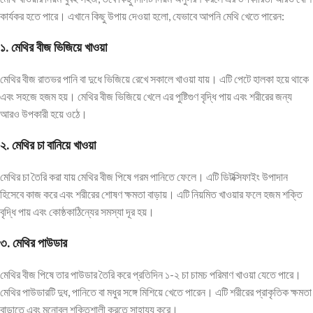
কার্যকর হতে পারে। এখানে কিছু উপায় দেওয়া হলো, যেভাবে আপনি মেথি খেতে পারেন:
১.
মেথির
বীজ
ভিজিয়ে
খাওয়া
মেথির বীজ রাতভর পানি বা দুধে ভিজিয়ে রেখে সকালে খাওয়া যায়। এটি পেটে হালকা হয়ে থাকে
এবং সহজে হজম হয়। মেথির বীজ ভিজিয়ে খেলে এর পুষ্টিগুণ বৃদ্ধি পায় এবং শরীরের জন্য
আরও উপকারী হয়ে ওঠে।
২.
মেথির
চা
বানিয়ে
খাওয়া
মেথির চা তৈরি করা যায় মেথির বীজ পিষে গরম পানিতে ফেলে। এটি ডিটক্সিফাইং উপাদান
হিসেবে কাজ করে এবং শরীরের শোষণ ক্ষমতা বাড়ায়। এটি নিয়মিত খাওয়ার ফলে হজম শক্তি
বৃদ্ধি পায় এবং কোষ্ঠকাঠিন্যের সমস্যা দূর হয়।
৩.
মেথির
পাউডার
মেথির বীজ পিষে তার পাউডার তৈরি করে প্রতিদিন ১-২ চা চামচ পরিমাণ খাওয়া যেতে পারে।
মেথির পাউডারটি দুধ, পানিতে বা মধুর সঙ্গে মিশিয়ে খেতে পারেন। এটি শরীরের প্রাকৃতিক ক্ষমতা
বাড়াতে এবং মনোবল শক্তিশালী করতে সাহায্য করে।