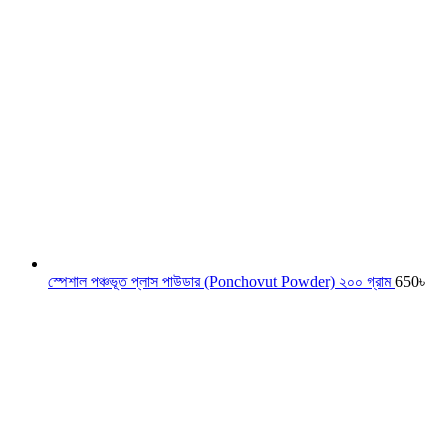
স্পেশাল পঞ্চভূত প্লাস পাউডার (Ponchovut Powder) ২০০ গ্রাম
650
৳