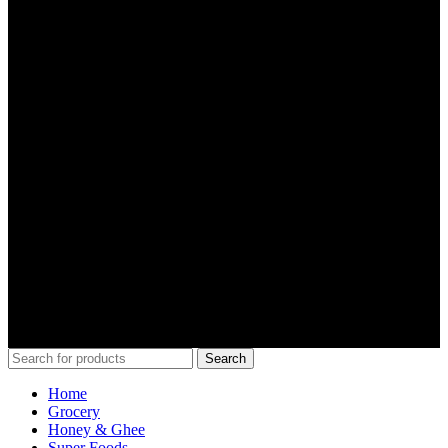
Facebook
Twitter
LinkedIn
YouTube
Copyright 2024 Arphi Shop | All Rights Reserved
Search
Home
Grocery
Honey & Ghee
Super Foods