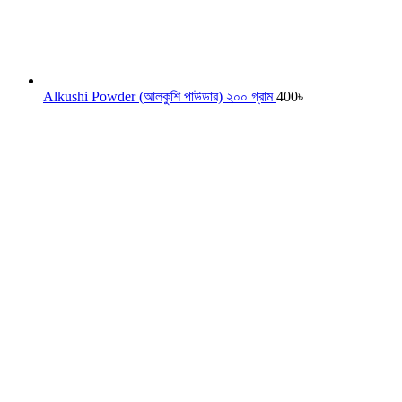
Alkushi Powder (আলকুশি পাউডার) ২০০ গ্রাম
400
৳