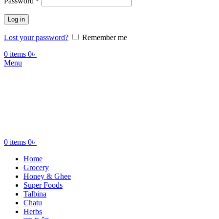
Password
*
Log in
Lost your password?
Remember me
0
items
0
৳
Menu
0
items
0
৳
Home
Grocery
Honey & Ghee
Super Foods
Talbina
Chatu
Herbs