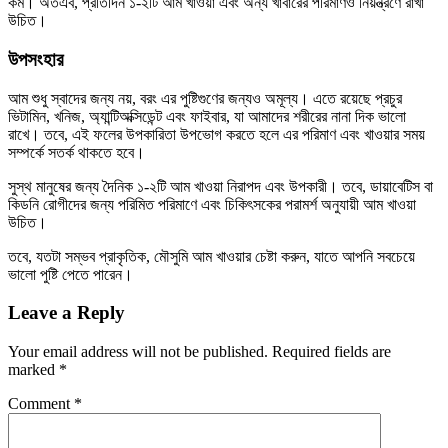
কম। অতএব, প্রতিদিন ১-২টি আম খাওয়া এবং অন্য খাবারের পরিমাণও নিয়ন্ত্রণে রাখা
উচিত।
উপসংহার
আম শুধু স্বাদের জন্য নয়, বরং এর পুষ্টিগুণের জন্যও অমূল্য। এতে রয়েছে প্রচুর
ভিটামিন, খনিজ, অ্যান্টিঅক্সিডেন্ট এবং ফাইবার, যা আমাদের শরীরের নানা দিক ভালো
রাখে। তবে, এই ফলের উপকারিতা উপভোগ করতে হলে এর পরিমাণ এবং খাওয়ার সময়
সম্পর্কে সতর্ক থাকতে হবে।
সুস্থ মানুষের জন্য দৈনিক ১-২টি আম খাওয়া নিরাপদ এবং উপকারী। তবে, ডায়াবেটিস বা
কিডনি রোগীদের জন্য পরিমিত পরিমাণে এবং চিকিৎসকের পরামর্শ অনুযায়ী আম খাওয়া
উচিত।
তবে, যতটা সম্ভব প্রাকৃতিক, মৌসুমি আম খাওয়ার চেষ্টা করুন, যাতে আপনি সবচেয়ে
ভালো পুষ্টি পেতে পারেন।
Leave a Reply
Your email address will not be published.
Required fields are
marked
*
Comment
*