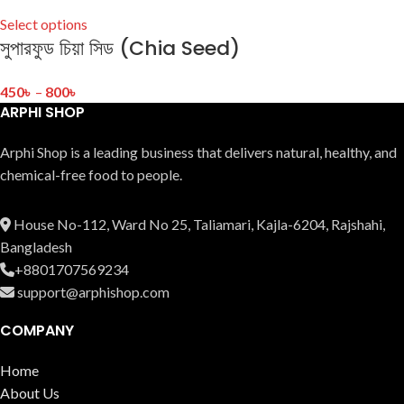
Select options
সুপারফুড চিয়া সিড (Chia Seed)
450
৳
–
800
৳
ARPHI SHOP
Arphi Shop is a leading business that delive­rs natural, healthy, and
chemical-free food to people.
House No-112, Ward No 25, Taliamari, Kajla-6204, Rajshahi,
Bangladesh
+8801707569234
support@arphishop.com
COMPANY
Home
About Us