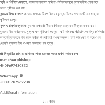
স্মুদি ও ওটমিলে মেশানো:
সকালের নাস্তায় স্মুদি বা ওটমিলের সাথে কুমড়ার বীজ যোগ করে
আরও পুষ্টিকর করা যায়।
কুমড়ার বীজের মাখন:
বাদামের মাখনের বিকল্প হিসেবে কুমড়ার বীজের মাখন তৈরি করা যায়, যা
পুষ্টিগুণে ভরপুর।
স্যুপ ও রান্নায় ব্যবহার:
স্যুপের ওপরে ছিটিয়ে বা বিভিন্ন রান্নায় এটি ব্যবহার করা যায়।
কুমড়ার বীজ স্বাস্থ্যকর, সুস্বাদু এবং পুষ্টিগুণে ভরপুর। এটি আমাদের প্রতিদিনের খাদ্য তালিকায়
অন্তর্ভুক্ত করলে নানা রকম স্বাস্থ্য উপকারিতা পাওয়া সম্ভব। তাই আর দেরি না করে এখন
থেকেই কুমড়ার বীজ খাওয়ার অভ্যাস গড়ে তুলুন।
☎️ বিস্তারিত জানতে আমাদের পেজে মেসেজ করুন অথবা ফোন করুনঃ
m.me/aarphishop
📳 09697430832
Whatsapp 💬
+8801707569234
Additional information
৫০০ গ্রাম