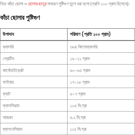
নিচে কাঁচা ছোলা ও
ছোলার ছাতুর
সাধারণ পুষ্টিগুণ তুলে ধরা হলো (প্রতি ১০০ গ্রাম হিসেবে):
কাঁচা ছোলার পুষ্টিগুণ
উপাদান
পরিমাণ (প্রতি ১০০ গ্রাম)
ক্যালরি
৩৬৪ কিলোক্যালরি
প্রোটিন
১৯–২১ গ্রাম
কার্বোহাইড্রেট
৬০–৬৫ গ্রাম
ফাইবার
১৭–১৮ গ্রাম
ফ্যাট
৬–৭ গ্রাম
ক্যালসিয়াম
১০৫ মি.গ্রা
আয়রন
৬.২ মি.গ্রা
ম্যাগনেসিয়াম
১১৫ মি.গ্রা