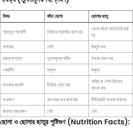
বিষয়
কাঁচা ছোলা
ছোলার ছাতু
ভেজে গুঁড়ো করে তৈরি করা
প্রস্তুত প্রণালী
ভিজিয়ে সরাসরি খেতে হয়
হয়
ফাইবার
বেশি
কিছুটা কম
হজমযোগ্যতা
তুলনামূলক কঠিন
সহজে হজম হয়
প্রোটিন
সমৃদ্ধ
সমৃদ্ধ
পানীয় বা পেস্ট হিসেবে
খাওয়ার পদ্ধতি
চিবিয়ে খেতে হয়
খাওয়া যায়
সংরক্ষণ
কম সময় ধরে রাখা যায়
দীর্ঘমেয়াদি সংরক্ষণযোগ্য
রান্নার প্রয়োজন
নেই
নেই
ছোলা ও ছোলার ছাতুর পুষ্টিগুণ (Nutrition Facts):