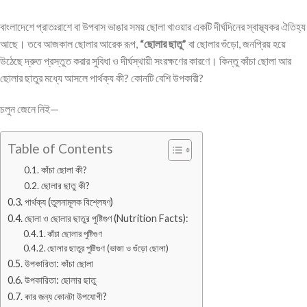
বাংলাদেশে প্রাতঃরাশে বা উপবাস ভাঙার সময় ছোলা খাওয়ার একটি দীর্ঘদিনের স্বাস্থ্যকর ঐতিহ্য
আছে। তবে আজকাল ছোলার আরেক রূপ,
“ছোলার ছাতু”
বা ছোলার গুঁড়ো, জনপ্রিয় হয়ে
উঠেছে দ্রুত প্রস্তুত করার সুবিধা ও দীর্ঘস্থায়ী সংরক্ষণের কারণে। কিন্তু কাঁচা ছোলা আর
ছোলার ছাতুর মধ্যে আসলে পার্থক্য কী? কোনটি বেশি উপকারী?
চলুন জেনে নিই—
Table of Contents
কাঁচা ছোলা কী?
ছোলার ছাতু কী?
পার্থক্য (তুলনামূলক বিশ্লেষণ)
ছোলা ও ছোলার ছাতুর পুষ্টিগুণ (Nutrition Facts):
কাঁচা ছোলার পুষ্টিগুণ
ছোলার ছাতুর পুষ্টিগুণ (ভাজা ও গুঁড়ো ছোলা)
উপকারিতা: কাঁচা ছোলা
উপকারিতা: ছোলার ছাতু
কার জন্য কোনটা উপযোগী?