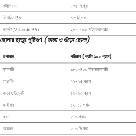
পটাশিয়াম
৮৭৫ মি.গ্রা
ভিটামিন B6
০.৫ মি.গ্রা
ফলেট (Vitamin B9)
২৮০–৩০০ মাইক্রোগ্রাম
ছোলার ছাতুর পুষ্টিগুণ
(ভাজা ও গুঁড়ো ছোলা)
উপাদান
পরিমাণ (প্রতি ১০০ গ্রাম)
ক্যালরি
৩৮০–৪০০ কিলোক্যালরি
প্রোটিন
২২–২৫ গ্রাম
কার্বোহাইড্রেট
৫৫–৬০ গ্রাম
ফাইবার
১২–১৪ গ্রাম
ফ্যাট
৫–৬ গ্রাম
আয়রন
৫–৬ মি.গ্রা