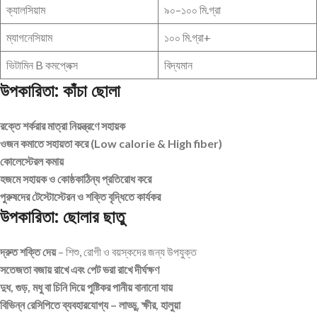
ক্যালসিয়াম
৯০–১০০ মি.গ্রা
ম্যাগনেসিয়াম
১০০ মি.গ্রা+
ভিটামিন B কমপ্লেক্স
বিদ্যমান
উপকারিতা: কাঁচা ছোলা
রক্তে শর্করার মাত্রা নিয়ন্ত্রণে সহায়ক
ওজন কমাতে সহায়তা করে (Low calorie & High fiber)
কোলেস্টেরল কমায়
হজমে সহায়ক ও কোষ্ঠকাঠিন্য প্রতিরোধ করে
পুরুষদের টেস্টোস্টেরন ও শক্তি বৃদ্ধিতে কার্যকর
উপকারিতা: ছোলার ছাতু
দ্রুত শক্তি দেয়
– শিশু, রোগী ও বয়স্কদের জন্য উপযুক্ত
সতেজতা বজায় রাখে এবং পেট ভরা রাখে দীর্ঘক্ষণ
দুধ, গুড়, মধু বা চিনি দিয়ে পুষ্টিকর পানীয় বানানো যায়
বিভিন্ন রেসিপিতে ব্যবহারযোগ্য – লাড্ডু, ক্ষীর, হালুয়া