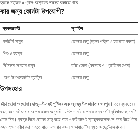
হজমে সহায়ক ও গ্যাস-অম্বলের সমস্যা কমাতে পারে
কার জন্য কোনটা উপযোগী?
ব্যবহারকারী
সুপারিশ
কর্মজীবী মানুষ
ছোলার ছাতু (দ্রুত শক্তি ও হজমযোগ্যতা)
শিশু ও বয়স্ক
ছোলার ছাতু
ফিটনেস সচেতন মানুষ
কাঁচা ছোলা (ফাইবার ও প্রোটিনের উৎস)
রোগ-উপশমকালীন ব্যক্তি
ছোলার ছাতু
উপসংহার
কাঁচা ছোলা ও ছোলার ছাতু—উভয়ই পুষ্টিকর এবং স্বাস্থ্য উপকারিতায় ভরপুর।
তবে ব্যবহারের
ধরন, বয়স, জীবনধারা ও প্রয়োজন অনুযায়ী যে উপাদানটি আপনার জন্য বেশি সুবিধাজনক, সেটি
বেছে নিন। ব্যস্ত দিনে ছোলার ছাতু হতে পারে একটি ঝটপট স্বাস্থ্যকর সমাধান, আর ধীরে ধীরে
হজম হওয়া কাঁচা ছোলা হতে পারে আপনার ওজন ও ডায়াবেটিস ম্যানেজমেন্টের সহায়ক।