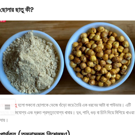
ছোলার ছাতু কী?
ছোলার ছাতু
হলো শুকনো ছোলাকে ভেজে গুঁড়ো করে তৈরি এক ধরনের আটা বা পাউডার। এটি
সহজে হজমযোগ্য এবং দ্রুত প্রস্তুতযোগ্য খাবার। দুধ, পানি, গুড় বা চিনি দিয়ে মিশিয়ে খাওয়া
যায়।
পার্থক্য (তুলনামূলক বিশ্লেষণ)