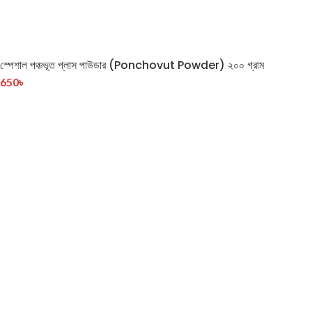
স্পেশাল পঞ্চভূত প্লাস পাউডার (Ponchovut Powder) ২০০ গ্রাম
650
৳