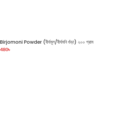
Birjomoni Powder (বীর্যমূল/বীর্যমনি গুঁড়া) ২০০ গ্রাম
480
৳