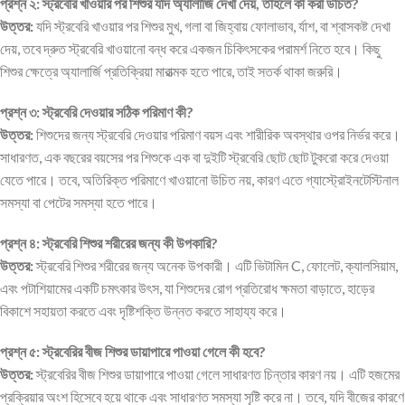
প্রশ্ন ২: স্ট্রবেরি খাওয়ার পর শিশুর যদি অ্যালার্জি দেখা দেয়, তাহলে কী করা উচিত?
উত্তর:
যদি স্ট্রবেরি খাওয়ার পর শিশুর মুখ, গলা বা জিহ্বায় ফোলাভাব, র্যাশ, বা শ্বাসকষ্ট দেখা
দেয়, তবে দ্রুত স্ট্রবেরি খাওয়ানো বন্ধ করে একজন চিকিৎসকের পরামর্শ নিতে হবে। কিছু
শিশুর ক্ষেত্রে অ্যালার্জি প্রতিক্রিয়া মারাত্মক হতে পারে, তাই সতর্ক থাকা জরুরি।
প্রশ্ন ৩: স্ট্রবেরি দেওয়ার সঠিক পরিমাণ কী?
উত্তর:
শিশুদের জন্য স্ট্রবেরি দেওয়ার পরিমাণ বয়স এবং শারীরিক অবস্থার ওপর নির্ভর করে।
সাধারণত, এক বছরের বয়সের পর শিশুকে এক বা দুইটি স্ট্রবেরি ছোট ছোট টুকরো করে দেওয়া
যেতে পারে। তবে, অতিরিক্ত পরিমাণে খাওয়ানো উচিত নয়, কারণ এতে গ্যাস্ট্রোইনটেস্টিনাল
সমস্যা বা পেটের সমস্যা হতে পারে।
প্রশ্ন ৪: স্ট্রবেরি শিশুর শরীরের জন্য কী উপকারি?
উত্তর:
স্ট্রবেরি শিশুর শরীরের জন্য অনেক উপকারী। এটি ভিটামিন C, ফোলেট, ক্যালসিয়াম,
এবং পটাশিয়ামের একটি চমৎকার উৎস, যা শিশুদের রোগ প্রতিরোধ ক্ষমতা বাড়াতে, হাড়ের
বিকাশে সহায়তা করতে এবং দৃষ্টিশক্তি উন্নত করতে সাহায্য করে।
প্রশ্ন ৫: স্ট্রবেরির বীজ শিশুর ডায়াপারে পাওয়া গেলে কী হবে?
উত্তর:
স্ট্রবেরির বীজ শিশুর ডায়াপারে পাওয়া গেলে সাধারণত চিন্তার কারণ নয়। এটি হজমের
প্রক্রিয়ার অংশ হিসেবে হয়ে থাকে এবং সাধারণত সমস্যা সৃষ্টি করে না। তবে, যদি বীজের কারণে