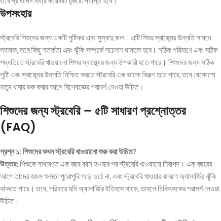
তবে প্রতিদিন মাত্র কয়েকটি টুকরো পর্যাপ্ত হবে।
উপসংহার
স্ট্রবেরি শিশুদের জন্য একটি পুষ্টিকর এবং সুস্বাদু ফল। এটি শিশুর স্বাস্থ্যের উন্নতি সাধনে
সহায়ক, তবে কিছু সতর্কতা এবং ঝুঁকি সম্পর্কে সচেতন থাকতে হবে। সঠিক পরিমাণে এবং সঠিক
পদ্ধতিতে স্ট্রবেরি খাওয়ানো শিশুর স্বাস্থ্যের জন্য উপকারী হতে পারে। শিশুদের জন্য সঠিক
পুষ্টি এবং স্বাস্থ্যের উন্নতি নিশ্চিত করতে স্ট্রবেরি এক ভালো বিকল্প হতে পারে, তবে যেকোনো
নতুন খাবার শুরু করার আগে বিশেষজ্ঞের পরামর্শ নেওয়া উচিত।
শিশুদের জন্য স্ট্রবেরি – ৫টি সাধারণ প্রশ্নোত্তর
(FAQ)
প্রশ্ন ১: শিশুদের কখন স্ট্রবেরি খাওয়ানো শুরু করা উচিত?
উত্তর:
শিশুকে সাধারণত এক বছর বয়স হওয়ার পর স্ট্রবেরি খাওয়ানো নিরাপদ। এক বছরের
আগে তাদের হজম ক্ষমতা পুরোপুরি গড়ে ওঠে না, এবং স্ট্রবেরি খাওয়ার কারণে অ্যালার্জির ঝুঁকি
থাকতে পারে। তবে, পরিবারে যদি অ্যালার্জির ইতিহাস থাকে, তাহলে চিকিৎসকের পরামর্শ নেওয়া
উচিত।