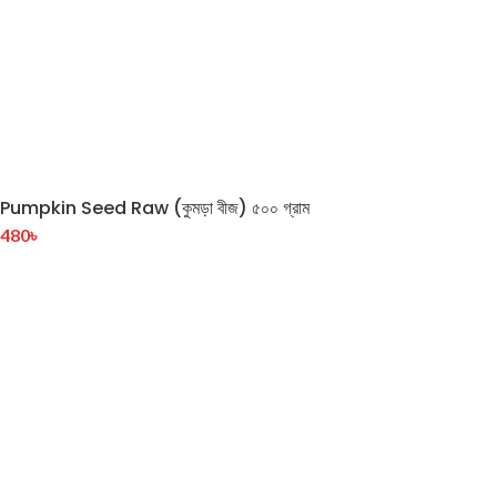
Pumpkin Seed Raw (কুমড়া বীজ) ৫০০ গ্রাম
480
৳