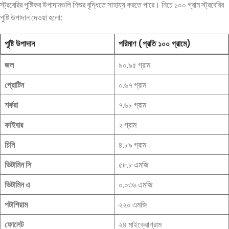
স্ট্রবেরির পুষ্টিকর উপাদানগুলি শিশুর বৃদ্ধিতে সাহায্য করতে পারে। নিচে ১০০ গ্রাম স্ট্রবেরির
পুষ্টি উপাদান দেওয়া হলো:
পুষ্টি উপাদান
পরিমাণ (প্রতি ১০০ গ্রামে)
জল
৯০.৯৫ গ্রাম
প্রোটিন
০.৬৭ গ্রাম
শর্করা
৭.৬৮ গ্রাম
ফাইবার
২ গ্রাম
চিনি
৪.৮৯ গ্রাম
ভিটামিন সি
৫৮.৮ এমজি
ভিটামিন এ
০.০৩৬ এমজি
পটাশিয়াম
২২০ এমজি
ফোলেট
২৪ মাইক্রোগ্রাম