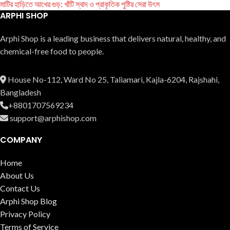
মাটির হাড়িতে আখের গুড়: খাঁটি স্বাদ ও প্রাকৃতিক পুষ্টির সেরা উৎস
ARPHI SHOP
Arphi Shop is a leading business that delive­rs natural, healthy, and
chemical-free food to people.
House No-112, Ward No 25, Taliamari, Kajla-6204, Rajshahi,
Bangladesh
+8801707569234
support@arphishop.com
COMPANY
Home
About Us
Contact Us
Arphi Shop Blog
Privacy Policy
Terms of Service