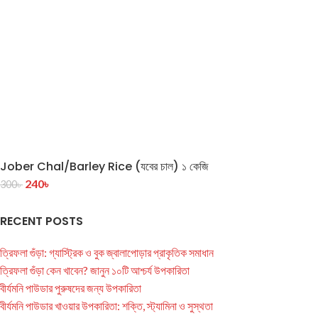
Jober Chal/Barley Rice (যবের চাল) ১ কেজি
240
৳
300
৳
RECENT POSTS
ত্রিফলা গুঁড়া: গ্যাস্ট্রিক ও বুক জ্বালাপোড়ার প্রাকৃতিক সমাধান
ত্রিফলা গুঁড়া কেন খাবেন? জানুন ১০টি আশ্চর্য উপকারিতা
বীর্যমনি পাউডার পুরুষদের জন্য উপকারিতা
বীর্যমনি পাউডার খাওয়ার উপকারিতা: শক্তি, স্ট্যামিনা ও সুস্থতা