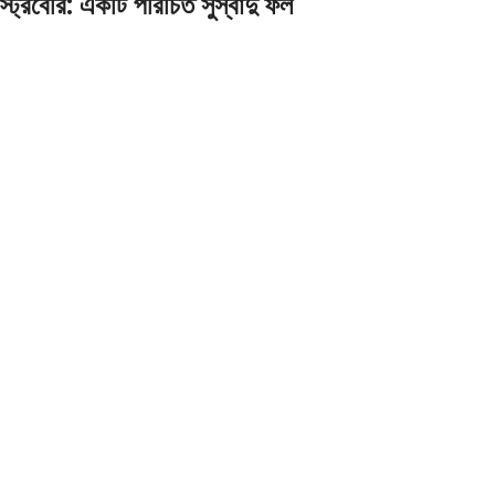
স্ট্রবেরি: একটি পরিচিত সুস্বাদু ফল