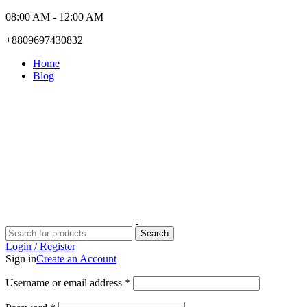
08:00 AM - 12:00 AM
+8809697430832
Home
Blog
Search
Login / Register
Sign in
Create an Account
Required
Username or email address
*
Required