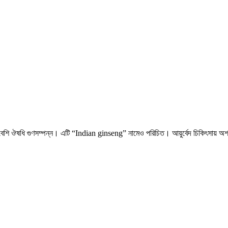
বেশি ঔষধি গুণসম্পন্ন। এটি “Indian ginseng” নামেও পরিচিত। আয়ুর্বেদ চিকিৎসায় অশ্ব