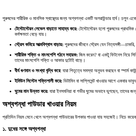
পুরুষদের শারীরিক ও মানসিক স্বাস্থ্যের জন্য অশ্বগন্ধা একটি অলরাউন্ডার হার্ব। চলুন 
টেস্টোস্টেরন লেভেল বাড়াতে সাহায্য করে:
টেস্টোস্টেরন হলো পুরুষদের প্রাথমিক 
কর্মক্ষমতা বেড়ে যায়।
স্ট্রেস কমিয়ে আত্মবিশ্বাস বাড়ায়:
পুরুষদের জীবনে স্ট্রেস যেন নিত্যসঙ্গী—চাকরি, 
শারীরিক শক্তি ও মাংসপেশি গঠনে সহায়ক:
জিম করেন? বা একটু ফিটনেস নিয়ে সির
তাদের মাংসপেশি শক্তি ও আকার দুটোই বাড়ে।
বীর্য গুণমান ও সংখ্যা বৃদ্ধি করে
: যারা পিতৃত্বে সমস্যা অনুভব করছেন বা স্পার্ম ক
ইমিউন সিস্টেম শক্তিশালী করে:
ভিটামিন বা সাপ্লিমেন্ট খাওয়ার আগে একবার ভাবু
ঘুমের মান উন্নত করে:
যারা ইনসমনিয়া বা গভীর ঘুমের অভাবে ভুগছেন, তাদের 
অশ্বগন্ধা পাউডার খাওয়ার নিয়ম
প্রতিদিন নিয়ম মেনে খেলে অশ্বগন্ধা পাউডারের উপকার পাওয়া যায় সহজেই। নিচে কয়েকটি
১. দুধের সঙ্গে অশ্বগন্ধা