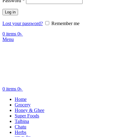
Password
*
Log in
Lost your password?
Remember me
0
items
0
৳
Menu
0
items
0
৳
Home
Grocery
Honey & Ghee
Super Foods
Talbina
Chatu
Herbs