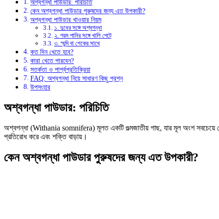
অশ্বগন্ধা পাউডার: পরিচিতি
কেন অশ্বগন্ধা পাউডার পুরুষদের জন্য এত উপকারী?
অশ্বগন্ধা পাউডার খাওয়ার নিয়ম
১. দুধের সঙ্গে অশ্বগন্ধা
২. গরম পানির সঙ্গে খালি পেটে
৩. স্মুদি বা শেকের সাথে
কত দিন খেতে হবে?
কারা খেতে পারবেন?
সতর্কতা ও পার্শ্বপ্রতিক্রিয়া
FAQ: অশ্বগন্ধা নিয়ে সাধারণ কিছু প্রশ্ন
উপসংহার
অশ্বগন্ধা পাউডার: পরিচিতি
অশ্বগন্ধা (Withania somnifera) মূলত একটি গুল্মজাতীয় গাছ, যার মূল অংশ সবচেয়ে 
প্রতিরোধ করে এবং শক্তি বাড়ায়।
কেন অশ্বগন্ধা পাউডার পুরুষদের জন্য এত উপকারী?