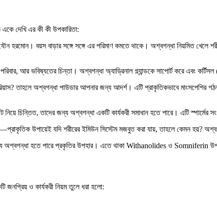
একে একে দেখি এর কী কী উপকারিতা:
যৌন হরমোন। বয়স বাড়ার সঙ্গে সঙ্গে এর পরিমাণ কমতে থাকে। অশ্বগন্ধা নিয়মিত খেলে শরীর
পরিবার, আর ভবিষ্যতের চিন্তা। অশ্বগন্ধা অ্যাড্রিনাল গ্ল্যান্ডকে সাপোর্ট করে এবং কর্টিস
িয়াস? তাহলে অশ্বগন্ধা পাউডার আপনার জন্য আদর্শ। এটি প্রাকৃতিকভাবে মাংসপেশির গঠন ও
াউন্ট নিয়ে চিন্তিত, তাদের জন্য অশ্বগন্ধা একটি কার্যকরী সমাধান হতে পারে। এটি স্পার্মে
ন—প্রাকৃতিক উপায়েই যদি শরীরের ইমিউন সিস্টেম মজবুত করা যায়, তাহলে কেমন হয়? অশ্বগন্
জন্য অশ্বগন্ধা হতে পারে প্রকৃতির উপহার। এতে থাকা Withanolides ও Somniferin উপ
 জনপ্রিয় ও কার্যকরী নিয়ম তুলে ধরা হলো: