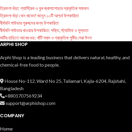
ত্রিফলা গুঁড়া: গ্যাস্ট্রিক ও বুক জ্বালাপোড়ার প্রাকৃতিক সমাধান
ত্রিফলা গুঁড়া কেন খাবেন? জানুন ১০টি আশ্চর্য উপকারিতা
বীর্যমনি পাউডার পুরুষদের জন্য উপকারিতা
বীর্যমনি পাউডার খাওয়ার উপকারিতা: শক্তি, স্ট্যামিনা ও সুস্থতা
মাটির হাড়িতে আখের গুড়: খাঁটি স্বাদ ও প্রাকৃতিক পুষ্টির সেরা উৎস
ARPHI SHOP
Arphi Shop is a leading business that delive­rs natural, healthy, and
chemical-free food to people.
House No-112, Ward No 25, Taliamari, Kajla-6204, Rajshahi,
Bangladesh
+8801707569234
support@arphishop.com
COMPANY
Home