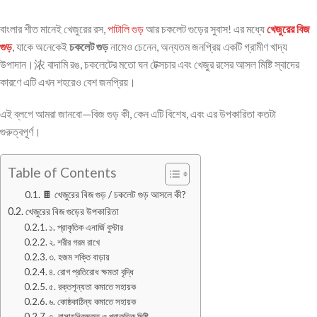
বাংলার শীত মানেই খেজুরের রস,
পাটালি গুড়
আর চকলেট গুড়ের সুবাস! এর মধ্যে
খেজুরের বিজ
গুড়
, যাকে অনেকেই
চকলেট গুড়
নামেও চেনেন, অন্যতম জনপ্রিয় একটি গ্রামীণ খাদ্য
উপাদান।浓 বাদামি রঙ, চকলেটের মতো ঘন টেক্সচার এবং খেজুর রসের আসল মিষ্টি স্বাদের
কারণে এটি এখন শহরেও বেশ জনপ্রিয়।
এই ব্লগে আমরা জানবো—বিজ গুড় কী, কেন এটি বিশেষ, এবং এর উপকারিতা কতটা
গুরুত্বপূর্ণ।
Table of Contents
🍫 খেজুরের বিজ গুড় / চকলেট গুড় আসলে কী?
খেজুরের বিজ গুড়ের উপকারিতা
১. প্রাকৃতিক এনার্জি বুস্টার
২. শরীর গরম রাখে
৩. হজম শক্তি বাড়ায়
৪. রোগ প্রতিরোধ ক্ষমতা বৃদ্ধি
৫. রক্তশূন্যতা কমাতে সহায়ক
৬. কোষ্ঠকাঠিন্য কমাতে সহায়ক
৭. রাসায়নিকমুক্ত ও প্রাকৃতিক মিষ্টি