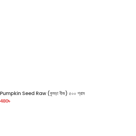
Pumpkin Seed Raw (কুমড়া বীজ) ৫০০ গ্রাম
480
৳