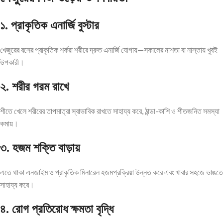
১.
প্রাকৃতিক এনার্জি বুস্টার
খেজুরের রসের প্রাকৃতিক শর্করা শরীরে দ্রুত এনার্জি যোগায়—সকালের নাশতা বা নাস্তায় খুবই
উপকারী।
২.
শরীর গরম রাখে
শীতে খেলে শরীরের তাপমাত্রা স্বাভাবিক রাখতে সাহায্য করে, ঠান্ডা-কাশি ও শীতজনিত সমস্যা
কমায়।
৩.
হজম শক্তি বাড়ায়
এতে থাকা এনজাইম ও প্রাকৃতিক মিনারেল হজমপ্রক্রিয়া উন্নত করে এবং খাবার সহজে ভাঙতে
সাহায্য করে।
৪.
রোগ প্রতিরোধ ক্ষমতা বৃদ্ধি