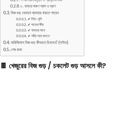
৮. খাবারে দারুণ স্বাদ ও ঘ্রাণ
বিজ গুড় যেভাবে ব্যবহার করতে পারেন
✔ পিঠা–পুলি
✔ পায়েস/ক্ষীর
✔ নাস্তার সাথে
✔ শরীর গরম রাখতে
অরিজিনাল বিজ গুড় কীভাবে চিনবেন? (গাইড)
শেষ কথা
🍫
খেজুরের বিজ গুড় / চকলেট গুড় আসলে কী?