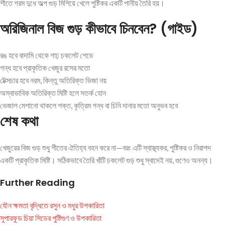
শীতে গরম দুধে অল্প গুড় মিশিয়ে খেলে পুষ্টিকর একটি পানীয় তৈরি হয়।
অরিজিনাল বিজ গুড় কীভাবে চিনবেন? (গাইড)
রঙ হবে বাদামি থেকে গাঢ় চকলেট শেডে
গন্ধ হবে প্রাকৃতিক খেজুর রসের মতো
টেক্সচার হবে নরম, কিন্তু অতিরিক্ত ভিজা নয়
অস্বাভাবিক অতিরিক্ত মিষ্টি হলে সতর্ক হোন
ভেজাল মেশানো থাকলে শক্ত, কৃত্রিম গন্ধ বা চিনি দানার মতো অনুভব হবে
শেষ কথা
খেজুরের বিজ গুড় শুধু শীতের ঐতিহ্য বহন করে না—বরং এটি স্বাস্থ্যকর, পুষ্টিকর ও নিরাপদ
একটি প্রাকৃতিক মিষ্টি। সঠিকভাবে তৈরি খাঁটি চকলেট গুড় শুধু স্বাদেই নয়, গুণেও অনন্য।
Further Reading
যৌন ক্ষমতা বৃদ্ধিতে রসুন ও মধুর উপকারিতা
সুপারফুড চিয়া সিডের পুষ্টিগুণ ও উপকারিতা