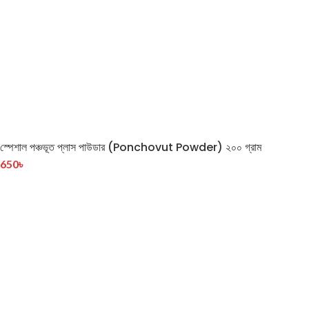
স্পেশাল পঞ্চভূত প্লাস পাউডার (Ponchovut Powder) ২০০ গ্রাম
650
৳