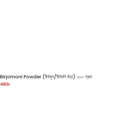
Birjomoni Powder (বীর্যমূল/বীর্যমনি গুঁড়া) ২০০ গ্রাম
480
৳