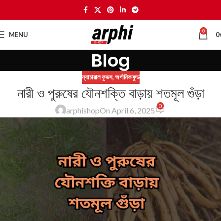
0
MENU
0
Blog
ন্যাচারাল ফুডস
,
অর্গানিক ফুড
নারী ও পুরুষের যৌনশক্তি বাড়ায় শতমূল গুঁড়া
0
arphishop
On April 6, 2025