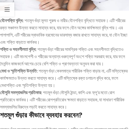
যৌনশক্তি বৃদ্ধি:
শতমূল গুঁড়া মূলত পুরুষ ও নারীর যৌনশক্তি বৃদ্ধিতে সহায়ক। এটি শরীরের
রক্ত সঞ্চালন উন্নত করতে সাহায্য করে, যার ফলে যৌন অঙ্গের কার্যক্ষমতা বৃদ্ধি পায়। এর
পাশাপাশি, এটি শরীরের স্বাভাবিক হরমোনের ভারসাম্য বজায় রাখতে সাহায্য করে, যা যৌন ইচ্ছা
এবং শক্তি বাড়াতে কার্যকর।
শক্তি ও সহনশীলতা বৃদ্ধি:
শতমূল গুঁড়া শরীরের সামগ্রিক শক্তি এবং সহনশীলতা বৃদ্ধিতেও
সহায়ক। এটি মাংসপেশী ও শরীরের অন্যান্য গুরুত্বপূর্ণ অংশে শক্তি সরবরাহ করে, যার ফলে
দৈনন্দিন কাজকর্মে আগের চেয়ে বেশি শক্তি ও প্রাণবন্ততা অনুভব করা যায়।
মেধা ও স্মৃতিশক্তি উন্নতি:
শতমূল গুঁড়া কেবলমাত্র শারীরিক শক্তি বাড়ায় না, এটি মস্তিষ্কের
কার্যক্ষমতাও উন্নত করতে সাহায্য করে। এটি মস্তিষ্কে রক্ত চলাচল বৃদ্ধি করে, ফলে
মেধাশক্তি এবং স্মৃতিশক্তি উন্নত হয়।
মৌসুমি সমস্যাগুলির প্রতিকার:
শতমূল গুঁড়া মৌসুমি ঠান্ডা, কাশি এবং ফ্লু’র মতো রোগ
প্রতিরোধে কার্যকর। এটি শরীরের রোগপ্রতিরোধ ক্ষমতা বাড়াতে সহায়ক, যা সাধারণ শারীরিক
সমস্যাগুলির বিরুদ্ধে লড়াই করতে সাহায্য করে।
শতমূল গুঁড়ার কীভাবে ব্যবহার করবেন?