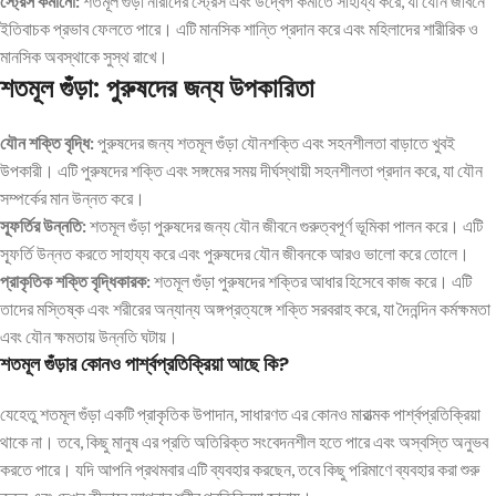
স্ট্রেস কমানো:
শতমূল গুঁড়া নারীদের স্ট্রেস এবং উদ্বেগ কমাতে সাহায্য করে, যা যৌন জীবনে
ইতিবাচক প্রভাব ফেলতে পারে। এটি মানসিক শান্তি প্রদান করে এবং মহিলাদের শারীরিক ও
মানসিক অবস্থাকে সুস্থ রাখে।
শতমূল গুঁড়া: পুরুষদের জন্য উপকারিতা
যৌন শক্তি বৃদ্ধি:
পুরুষদের জন্য শতমূল গুঁড়া যৌনশক্তি এবং সহনশীলতা বাড়াতে খুবই
উপকারী। এটি পুরুষদের শক্তি এবং সঙ্গমের সময় দীর্ঘস্থায়ী সহনশীলতা প্রদান করে, যা যৌন
সম্পর্কের মান উন্নত করে।
স্ফূর্তির উন্নতি:
শতমূল গুঁড়া পুরুষদের জন্য যৌন জীবনে গুরুত্বপূর্ণ ভূমিকা পালন করে। এটি
স্ফূর্তি উন্নত করতে সাহায্য করে এবং পুরুষদের যৌন জীবনকে আরও ভালো করে তোলে।
প্রাকৃতিক শক্তি বৃদ্ধিকারক:
শতমূল গুঁড়া পুরুষদের শক্তির আধার হিসেবে কাজ করে। এটি
তাদের মস্তিষ্ক এবং শরীরের অন্যান্য অঙ্গপ্রত্যঙ্গে শক্তি সরবরাহ করে, যা দৈনন্দিন কর্মক্ষমতা
এবং যৌন ক্ষমতায় উন্নতি ঘটায়।
শতমূল গুঁড়ার কোনও পার্শ্বপ্রতিক্রিয়া আছে কি?
যেহেতু শতমূল গুঁড়া একটি প্রাকৃতিক উপাদান, সাধারণত এর কোনও মারাত্মক পার্শ্বপ্রতিক্রিয়া
থাকে না। তবে, কিছু মানুষ এর প্রতি অতিরিক্ত সংবেদনশীল হতে পারে এবং অস্বস্তি অনুভব
করতে পারে। যদি আপনি প্রথমবার এটি ব্যবহার করছেন, তবে কিছু পরিমাণে ব্যবহার করা শুরু