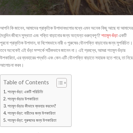
আপনি কি জানেন, আমাদের প্রাকৃতিক উপাদানগুলোর মধ্যে এমন অনেক কিছু আছে যা আমাদের
দৈনন্দিন জীবনে সুস্থতা এবং শক্তি বাড়ানোর জন্য অত্যন্ত গুরুত্বপূর্ণ?
শতমূল গুঁড়া
একটি
পুরনো প্রাকৃতিক উপাদান, যা বিশেষভাবে নারী ও পুরুষের যৌনশক্তি বাড়ানোর জন্য সুপরিচিত।
তবে অনেকেই এই গুঁড়া সম্পর্কে সঠিকভাবে জানেন না। এই প্রবন্ধে, আমরা শতমূল গুঁড়ার
উপকারিতা, এর ব্যবহারের পদ্ধতি এবং কেন এটি যৌনশক্তি বাড়াতে সহায়ক হতে পারে, তা নিয়ে
আলোচনা করব।
Table of Contents
শতমূল গুঁড়া: একটি পরিচিতি
শতমূল গুঁড়ার উপকারিতা
শতমূল গুঁড়ার কীভাবে ব্যবহার করবেন?
শতমূল গুঁড়া: নারীদের জন্য উপকারিতা
শতমূল গুঁড়া: পুরুষদের জন্য উপকারিতা