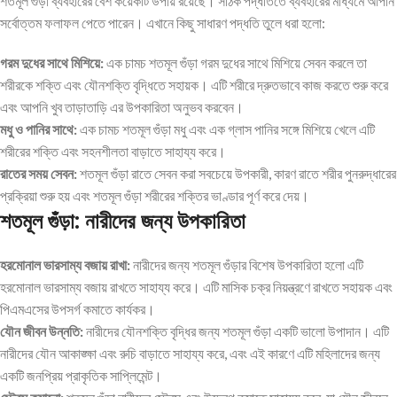
শতমূল গুঁড়া ব্যবহারের বেশ কয়েকটি উপায় রয়েছে। সঠিক পদ্ধতিতে ব্যবহারের মাধ্যমে আপনি
সর্বোত্তম ফলাফল পেতে পারেন। এখানে কিছু সাধারণ পদ্ধতি তুলে ধরা হলো:
গরম দুধের সাথে মিশিয়ে:
এক চামচ শতমূল গুঁড়া গরম দুধের সাথে মিশিয়ে সেবন করলে তা
শরীরকে শক্তি এবং যৌনশক্তি বৃদ্ধিতে সহায়ক। এটি শরীরে দ্রুতভাবে কাজ করতে শুরু করে
এবং আপনি খুব তাড়াতাড়ি এর উপকারিতা অনুভব করবেন।
মধু ও পানির সাথে:
এক চামচ শতমূল গুঁড়া মধু এবং এক গ্লাস পানির সঙ্গে মিশিয়ে খেলে এটি
শরীরের শক্তি এবং সহনশীলতা বাড়াতে সাহায্য করে।
রাতের সময় সেবন:
শতমূল গুঁড়া রাতে সেবন করা সবচেয়ে উপকারী, কারণ রাতে শরীর পুনরুদ্ধারের
প্রক্রিয়া শুরু হয় এবং শতমূল গুঁড়া শরীরের শক্তির ভাণ্ডার পূর্ণ করে দেয়।
শতমূল গুঁড়া: নারীদের জন্য উপকারিতা
হরমোনাল ভারসাম্য বজায় রাখা:
নারীদের জন্য শতমূল গুঁড়ার বিশেষ উপকারিতা হলো এটি
হরমোনাল ভারসাম্য বজায় রাখতে সাহায্য করে। এটি মাসিক চক্র নিয়ন্ত্রণে রাখতে সহায়ক এবং
পিএমএসের উপসর্গ কমাতে কার্যকর।
যৌন জীবন উন্নতি:
নারীদের যৌনশক্তি বৃদ্ধির জন্য শতমূল গুঁড়া একটি ভালো উপাদান। এটি
নারীদের যৌন আকাঙ্ক্ষা এবং রুচি বাড়াতে সাহায্য করে, এবং এই কারণে এটি মহিলাদের জন্য
একটি জনপ্রিয় প্রাকৃতিক সাপ্লিমেন্ট।