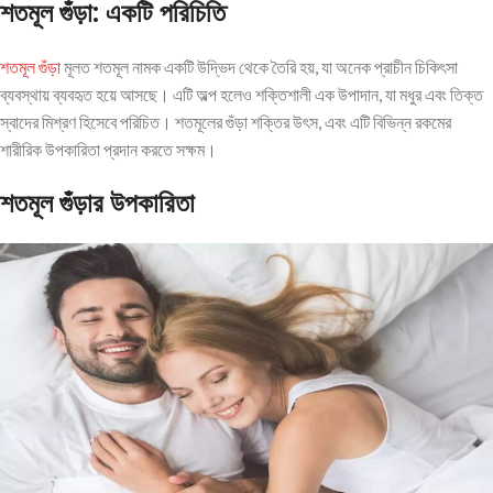
শতমূল গুঁড়া: একটি পরিচিতি
শতমূল গুঁড়া
মূলত শতমূল নামক একটি উদ্ভিদ থেকে তৈরি হয়, যা অনেক প্রাচীন চিকিৎসা
ব্যবস্থায় ব্যবহৃত হয়ে আসছে। এটি অল্প হলেও শক্তিশালী এক উপাদান, যা মধুর এবং তিক্ত
স্বাদের মিশ্রণ হিসেবে পরিচিত। শতমূলের গুঁড়া শক্তির উৎস, এবং এটি বিভিন্ন রকমের
শারীরিক উপকারিতা প্রদান করতে সক্ষম।
শতমূল গুঁড়ার উপকারিতা