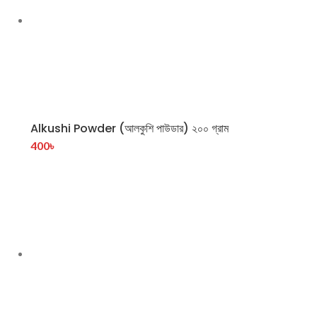
Alkushi Powder (আলকুশি পাউডার) ২০০ গ্রাম
400
৳