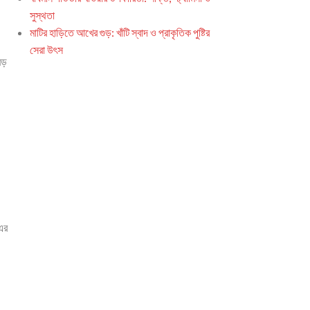
সুস্থতা
মাটির হাড়িতে আখের গুড়: খাঁটি স্বাদ ও প্রাকৃতিক পুষ্টির
সেরা উৎস
বড়
 এর