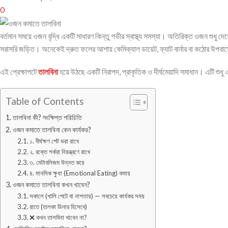
0
বর্তমান সময়ে ওজন বৃদ্ধি একটি সাধারণ কিন্তু গভীর স্বাস্থ্য সমস্যা। অতিরিক্ত ওজন শুধু দ
সরাসরি জড়িত। অনেকেই দ্রুত ফলের আশায় কেমিক্যাল ডায়েট, ফ্যাট বার্নার বা কঠোর উপবাসে
এই প্রেক্ষাপটে
তালবিনা
হয়ে উঠছে একটি নিরাপদ, প্রাকৃতিক ও দীর্ঘমেয়াদি সমাধান। এটি শুধু 
Table of Contents
তালবিনা কী? সংক্ষিপ্ত পরিচিতি
ওজন কমাতে তালবিনা কেন কার্যকর?
১. দীর্ঘক্ষণ পেট ভরা রাখে
২. রক্তে শর্করা নিয়ন্ত্রণে রাখে
৩. মেটাবলিজম উন্নত করে
৪. মানসিক ক্ষুধা (Emotional Eating) কমায়
ওজন কমাতে তালবিনা কখন খাবেন?
সকালে (খালি পেটে বা নাশতায়) — সবচেয়ে কার্যকর সময়
রাতে (হালকা ডিনার হিসেবে)
❌ কখন তালবিনা খাবেন না?