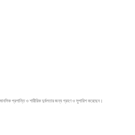
Barley) থেকে তৈরি একটি নরম, স্যুপজাতীয় খাবার। রাসূলুল্লাহ ﷺ এটি মানসিক প্রশান্তি ও শারীরিক দুর্বলতার জন্য গ্রহণ ও সুপারিশ করেছেন।