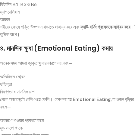
ভিটামিন B1, B3 ও B6
ম্যাগনেসিয়াম
আয়রন
শরীরের কোষে শক্তি উৎপাদন বাড়াতে সাহায্য করে এবং
ফ্যাট-বার্নিং প্রসেসকে সক্রিয় করে
। ন
ভূমিকা রাখে।
৪. মানসিক ক্ষুধা (Emotional Eating) কমায়
অনেক সময় আমরা প্রকৃত ক্ষুধার কারণে নয়, বরং—
অতিরিক্ত স্ট্রেস
দুশ্চিন্তা
বিষণ্ণতা বা মানসিক চাপ
থেকে অজান্তেই বেশি খেয়ে ফেলি। একে বলা হয়
Emotional Eating
, যা ওজন বৃদ্ধি
ফলে—
অকারণে খাওয়ার প্রবণতা কমে
মুড ভালো থাকে