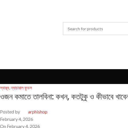
OME
GROCERY
HONEY & GHEE
SUPER FOODS
TALBINA
CHATU
HERBS
আখের
স্বাস্থ্য
,
ন্যাচারাল ফুডস
ওজন কমাতে তালবিনা: কখন, কতটুকু ও কীভাবে খাবে
Posted by
arphishop
February 4, 2026
On February 4, 2026