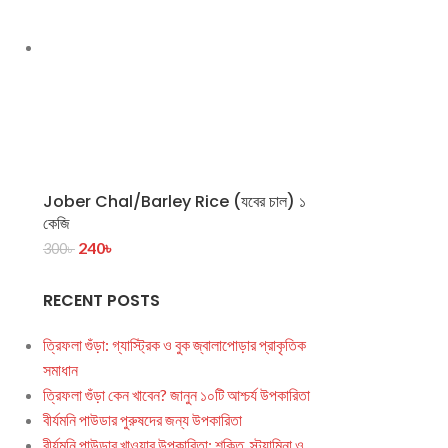
Jober Chal/Barley Rice (যবের চাল) ১
কেজি
240
৳
300
৳
RECENT POSTS
ত্রিফলা গুঁড়া: গ্যাস্ট্রিক ও বুক জ্বালাপোড়ার প্রাকৃতিক
সমাধান
ত্রিফলা গুঁড়া কেন খাবেন? জানুন ১০টি আশ্চর্য উপকারিতা
বীর্যমনি পাউডার পুরুষদের জন্য উপকারিতা
বীর্যমনি পাউডার খাওয়ার উপকারিতা: শক্তি, স্ট্যামিনা ও