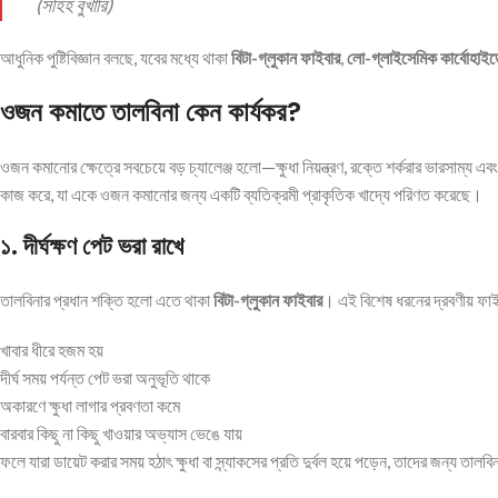
(সহিহ বুখারি)
আধুনিক পুষ্টিবিজ্ঞান বলছে, যবের মধ্যে থাকা
বিটা-গ্লুকান ফাইবার
,
লো-গ্লাইসেমিক কার্বোহাইড
ওজন কমাতে তালবিনা কেন কার্যকর?
ওজন কমানোর ক্ষেত্রে সবচেয়ে বড় চ্যালেঞ্জ হলো—ক্ষুধা নিয়ন্ত্রণ, রক্তে শর্করার ভারসাম
কাজ করে, যা একে ওজন কমানোর জন্য একটি ব্যতিক্রমী প্রাকৃতিক খাদ্যে পরিণত করেছে।
১. দীর্ঘক্ষণ পেট ভরা রাখে
তালবিনার প্রধান শক্তি হলো এতে থাকা
বিটা-গ্লুকান ফাইবার
। এই বিশেষ ধরনের দ্রবণীয় ফা
খাবার ধীরে হজম হয়
দীর্ঘ সময় পর্যন্ত পেট ভরা অনুভূতি থাকে
অকারণে ক্ষুধা লাগার প্রবণতা কমে
বারবার কিছু না কিছু খাওয়ার অভ্যাস ভেঙে যায়
ফলে যারা ডায়েট করার সময় হঠাৎ ক্ষুধা বা স্ন্যাকসের প্রতি দুর্বল হয়ে পড়েন, তাদের জন্য তা