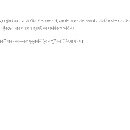
েহের সৌন্দর্য নয়—ডায়াবেটিস, উচ্চ রক্তচাপ, হৃদরোগ, হরমোনাল সমস্যা ও মানসিক চাপের সাথেও
 ঝুঁকছেন, যার ফলাফল প্রায়ই হয় সাময়িক ও ক্ষতিকর।
একটি খাবার নয়—বরং সুন্নাহভিত্তিক পুষ্টিকর চিকিৎসা খাদ্য।