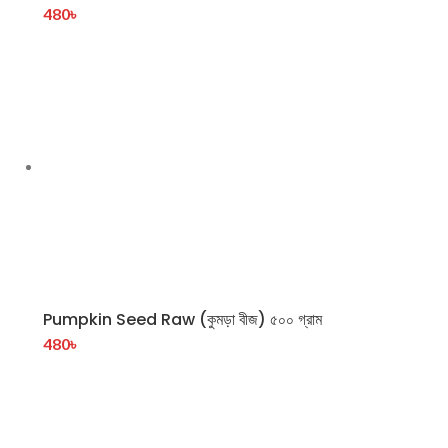
480
৳
Pumpkin Seed Raw (কুমড়া বীজ) ৫০০ গ্রাম
480
৳