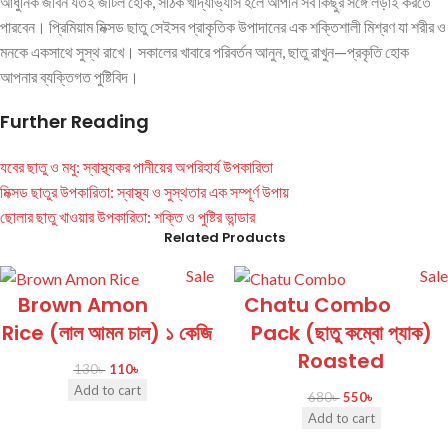
আধুনিক জীবন যতই জটিল হোক, সঠিক খাদ্যাভ্যাস হলে আপনি সব কিছুর সঙ্গে লড়াই করতে
পারবেন। প্রিমিয়াম মিক্সড ছাতু সেইসব প্রাকৃতিক উপাদানের এক শক্তিশালী মিশ্রণ যা শরীর ও
মনকে একসাথে সুস্থ রাখে। সকালের খাবারে পরিবর্তন আনুন, ছাতু রাখুন—প্রকৃতি হোক
আপনার ব্যক্তিগত পুষ্টিবিদ।
Further Reading
যবের ছাতু ও মধু: স্বাস্থ্যকর পানীয়ের অপরিহার্য উপকারিতা
মিক্সড ছাতুর উপকারিতা: স্বাস্থ্য ও সুস্থতার এক সম্পূর্ণ উপায়
ছোলার ছাতু খাওয়ার উপকারিতা: শক্তি ও পুষ্টির ভান্ডার
Related Products
Sale
Sale
Brown Amon
Chatu Combo
Rice (লাল আমন চাল) ১ কেজি
Pack (ছাতু কম্বো প্যাক)
Roasted
130
৳
110
৳
Add to cart
680
৳
550
৳
Add to cart