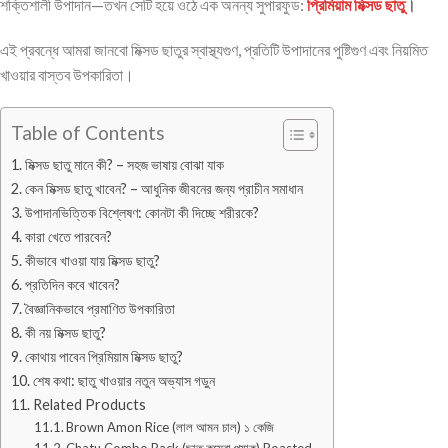
শক্তিশালী উপাদান—তখন সেটি হয়ে ওঠে এক অনন্য সুপারফুড:
প্রিমিয়াম মিক্সড ছাতু
।
এই প্রবন্ধে আমরা জানবো মিক্সড ছাতুর স্বাস্থ্যগুণ, প্রতিটি উপাদানের পুষ্টিগুণ এবং নিয়মিত
খাওয়ার বাস্তব উপকারিতা।
Table of Contents
মিক্সড ছাতু মানে কী? – সহজ ভাষায় বোঝা যাক
কেন মিক্সড ছাতু খাবেন? – আধুনিক জীবনের জন্য প্রাচীন সমাধান
উপাদানভিত্তিক বিশ্লেষণ: কোনটা কী দিচ্ছে শরীরকে?
কারা খেতে পারবেন?
কীভাবে খাওয়া যায় মিক্সড ছাতু?
প্রতিদিন কবে খাবেন?
বৈজ্ঞানিকভাবে প্রমাণিত উপকারিতা
কী নয় মিক্সড ছাতু?
কোথায় পাবেন প্রিমিয়াম মিক্সড ছাতু?
শেষ কথা: ছাতু খাওয়ার নতুন অভ্যাস গড়ুন
Related Products
Brown Amon Rice (লাল আমন চাল) ১ কেজি