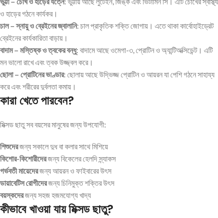
ভুট্টা – চোখ ও হাড়ের যত্নে
: ভুট্টায় আছে লুটেইন, জিঙ্ক এবং ভিটামিন সি। এটি চোখের স্বাস্থ্য
ও হাড়ের গঠনে কার্যকর।
চাল – স্নায়ু ও ব্রেইনের জ্বালানি
: চাল প্রাকৃতিক শক্তি জোগায়। এতে থাকা কার্বোহাইড্রেট
ব্রেইনের কার্যকারিতা বাড়ায়।
বাদাম – মস্তিষ্ক ও ত্বকের বন্ধু
: বাদামে আছে ওমেগা-৩, প্রোটিন ও অ্যান্টিঅক্সিডেন্ট। এটি
মন ভালো রাখে এবং ত্বক উজ্জ্বল করে।
ছোলা – প্রোটিনের ভাণ্ডার
: ছোলায় আছে উদ্ভিজ্জ প্রোটিন ও আয়রন যা পেশি গঠনে সাহায্য
করে এবং শরীরের দুর্বলতা কমায়।
কারা খেতে পারবেন?
মিক্সড ছাতু সব বয়সের মানুষের জন্য উপযোগী:
শিশুদের
জন্য সকালে দুধ বা কলার সাথে মিশিয়ে
কিশোর-কিশোরীদের
জন্য বিকেলের হেলদি স্ন্যাকস
গর্ভবতী মায়েদের
জন্য আয়রন ও ফাইবারের উৎস
ডায়াবেটিস রোগীদের
জন্য চিনিমুক্ত শক্তির উৎস
বয়স্কদের
জন্য সহজ হজমযোগ্য খাদ্য
কীভাবে খাওয়া যায় মিক্সড ছাতু?