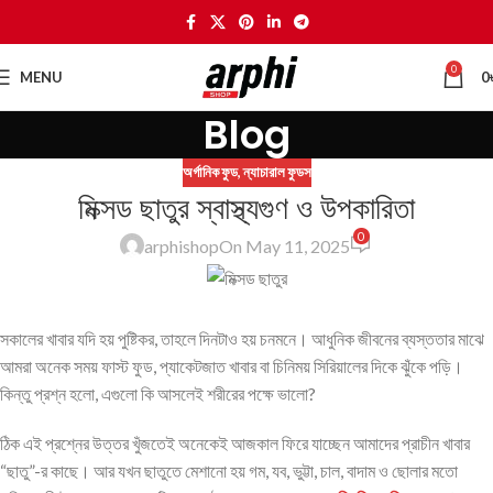
0
MENU
0
Blog
অর্গানিক ফুড
,
ন্যাচারাল ফুডস
মিক্সড ছাতুর স্বাস্থ্যগুণ ও উপকারিতা
0
arphishop
On May 11, 2025
সকালের খাবার যদি হয় পুষ্টিকর, তাহলে দিনটাও হয় চনমনে। আধুনিক জীবনের ব্যস্ততার মাঝে
আমরা অনেক সময় ফাস্ট ফুড, প্যাকেটজাত খাবার বা চিনিময় সিরিয়ালের দিকে ঝুঁকে পড়ি।
কিন্তু প্রশ্ন হলো, এগুলো কি আসলেই শরীরের পক্ষে ভালো?
ঠিক এই প্রশ্নের উত্তর খুঁজতেই অনেকেই আজকাল ফিরে যাচ্ছেন আমাদের প্রাচীন খাবার
“ছাতু”-র কাছে। আর যখন ছাতুতে মেশানো হয় গম, যব, ভুট্টা, চাল, বাদাম ও ছোলার মতো