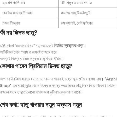
হৃদরোগ প্রতিরোধ
বিটা-গ্লুকান ও ওমেগা-৩
মানসিক স্বাস্থ্যে উপকার
বাদামের অ্যান্টিঅক্সিডেন্ট
ওজন নিয়ন্ত্রণ
কম ক্যালরি, বেশি ফাইবার
কী নয় মিক্সড ছাতু?
এটি কোনো “চমৎকার ঔষধ” নয়, বরং একটি
নিয়মিত স্বাস্থ্যকর খাদ্য।
অতিরিক্ত খেলে গ্যাস বা অস্বস্তি হতে পারে।
অবশ্যই বিশুদ্ধ ও ভেজালমুক্ত ছাতু খাওয়া উচিত।
কোথায় পাবেন প্রিমিয়াম মিক্সড ছাতু?
আপনার নিকটস্থ স্বাস্থ্য সচেতন দোকান বা অনলাইন হোল ফুড স্টোরে পাওয়া যায়।
“Arphi
Shop”
-এর মতো ব্র্যান্ড থেকে বিশুদ্ধ ও স্বাস্থ্যসম্মত মিক্সড ছাতু কিনে নিতে পারেন। খেয়াল
রাখবেন যাতে ছাতুতে কোনো সংরক্ষক বা কৃত্রিম ফ্লেভার না থাকে।
শেষ কথা: ছাতু খাওয়ার নতুন অভ্যাস গড়ুন