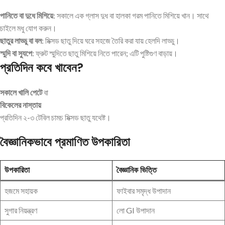
পানিতে বা দুধে মিশিয়ে
: সকালে এক গ্লাস দুধ বা হালকা গরম পানিতে মিশিয়ে খান। সাথে
চাইলে মধু যোগ করুন।
ছাতুর লাড্ডু বা বল
: মিক্সড ছাতু দিয়ে ঘরে সহজে তৈরি করা যায় হেলদি লাড্ডু।
স্মুদি বা স্যুপে
: ফ্রুট স্মুদিতে ছাতু মিশিয়ে নিতে পারেন; এটি পুষ্টিগুণ বাড়ায়।
প্রতিদিন কবে খাবেন?
সকালে খালি পেটে
বা
বিকেলের নাস্তায়
প্রতিদিন ২-৩ টেবিল চামচ মিক্সড ছাতু যথেষ্ট।
বৈজ্ঞানিকভাবে প্রমাণিত উপকারিতা
উপকারিতা
বৈজ্ঞানিক ভিত্তি
হজমে সহায়ক
ফাইবার সমৃদ্ধ উপাদান
সুগার নিয়ন্ত্রণ
লো GI উপাদান