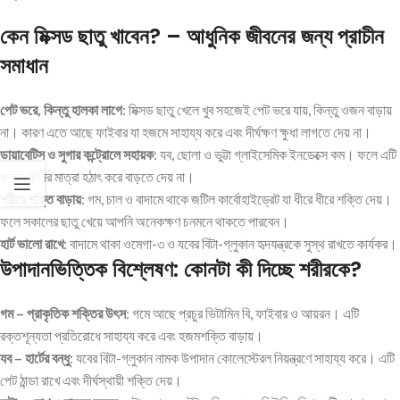
কেন মিক্সড ছাতু খাবেন? – আধুনিক জীবনের জন্য প্রাচীন
সমাধান
পেট ভরে, কিন্তু হালকা লাগে
: মিক্সড ছাতু খেলে খুব সহজেই পেট ভরে যায়, কিন্তু ওজন বাড়ায়
না। কারণ এতে আছে ফাইবার যা হজমে সাহায্য করে এবং দীর্ঘক্ষণ ক্ষুধা লাগতে দেয় না।
ডায়াবেটিস ও সুগার কন্ট্রোলে সহায়ক
: যব, ছোলা ও ভুট্টা গ্লাইসেমিক ইনডেক্সে কম। ফলে এটি
রক্তে চিনির মাত্রা হঠাৎ করে বাড়তে দেয় না।
শরীরে শক্তি বাড়ায়
: গম, চাল ও বাদামে থাকে জটিল কার্বোহাইড্রেট যা ধীরে ধীরে শক্তি দেয়।
ফলে সকালের ছাতু খেয়ে আপনি অনেকক্ষণ চনমনে থাকতে পারবেন।
হার্ট ভালো রাখে
: বাদামে থাকা ওমেগা-৩ ও যবের বিটা-গ্লুকান হৃদযন্ত্রকে সুস্থ রাখতে কার্যকর।
উপাদানভিত্তিক বিশ্লেষণ: কোনটা কী দিচ্ছে শরীরকে?
গম – প্রাকৃতিক শক্তির উৎস
: গমে আছে প্রচুর ভিটামিন বি, ফাইবার ও আয়রন। এটি
রক্তশূন্যতা প্রতিরোধে সাহায্য করে এবং হজমশক্তি বাড়ায়।
যব – হার্টের বন্ধু
: যবের বিটা-গ্লুকান নামক উপাদান কোলেস্টেরল নিয়ন্ত্রণে সাহায্য করে। এটি
পেট ঠান্ডা রাখে এবং দীর্ঘস্থায়ী শক্তি দেয়।