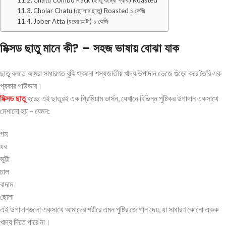
Chatu Combo Pack (ছাতু কম্বো প্যাক) Roasted
Cholar Chatu (ছোলার ছাতু) Roasted ১ কেজি
Jober Atta (যবের আটা) ১ কেজি
মিক্সড ছাতু মানে কী? – সহজ ভাষায় বোঝা যাক
ছাতু বলতে আমরা সাধারণত বুঝি শুকনো শস্যজাতীয় খাদ্য উপাদান ভেজে গুঁড়ো করে তৈরি এক
প্রকার পাউডার।
মিক্সড ছাতু
হচ্ছে এই ছাতুরই এক প্রিমিয়াম ভার্সন, যেখানে বিভিন্ন পুষ্টিকর উপাদান একসাথে
মেশানো হয় – যেমন:
গম
যব
ভুট্টা
চাল
বাদাম
ছোলা
এই উপাদানগুলো একসাথে আমাদের শরীরে এমন পুষ্টির জোগান দেয়, যা সাধারণ কোনো একক
খাদ্য দিতে পারে না।