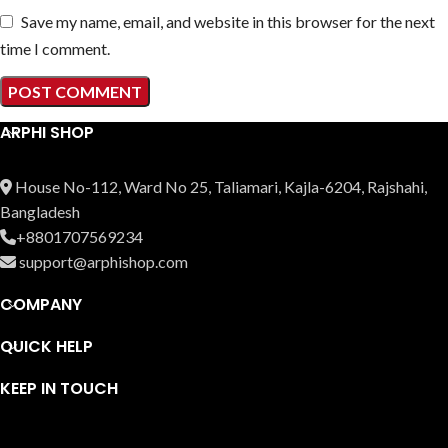
Save my name, email, and website in this browser for the next
time I comment.
ARPHI SHOP
House No-112, Ward No 25, Taliamari, Kajla-6204, Rajshahi,
Bangladesh
+8801707569234
support@arphishop.com
COMPANY
QUICK HELP
KEEP IN TOUCH